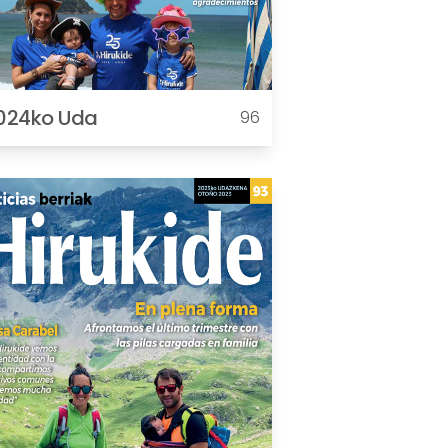
024ko Uda
96