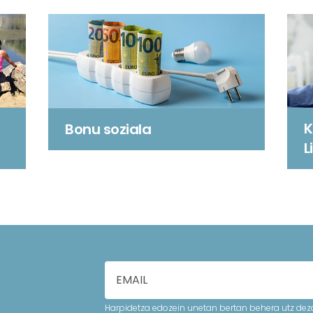
K
Bonu soziala
L
Harpidetza edozein unetan bertan behera utz deza