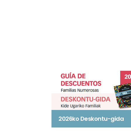
2026ko Deskontu-gida