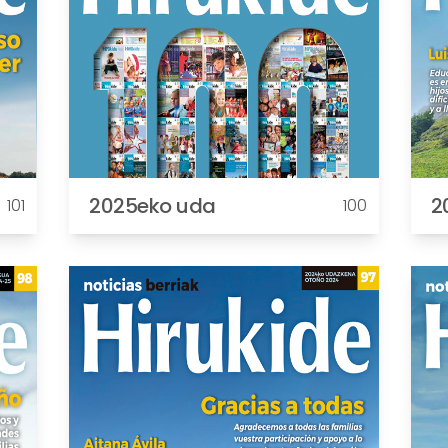
2025eko uda
2
101
100