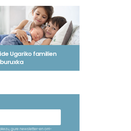
ide Ugariko familien
iburuxka
kezu, gure newsletter-en orri-