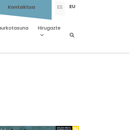
EU
Kontaktua
ES
urkotasuna
Hirugazte