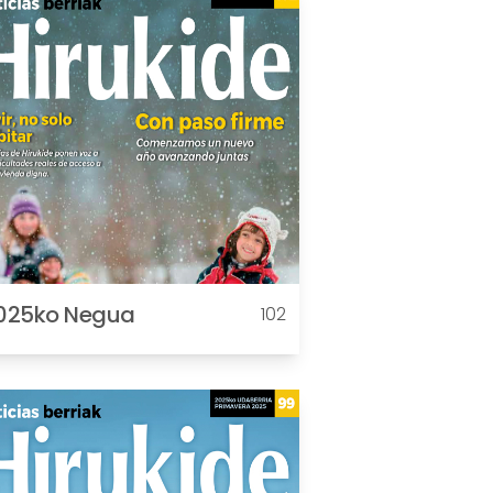
025ko Negua
102