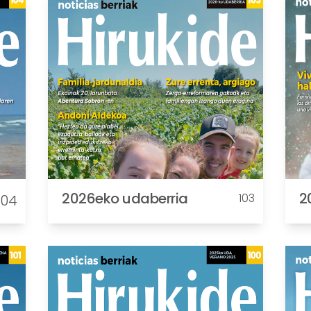
2026eko udaberria
2
103
104