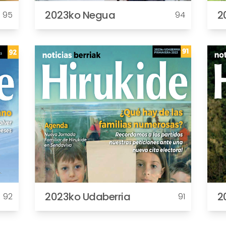
2023ko Negua
2
95
94
2023ko Udaberria
2
92
91