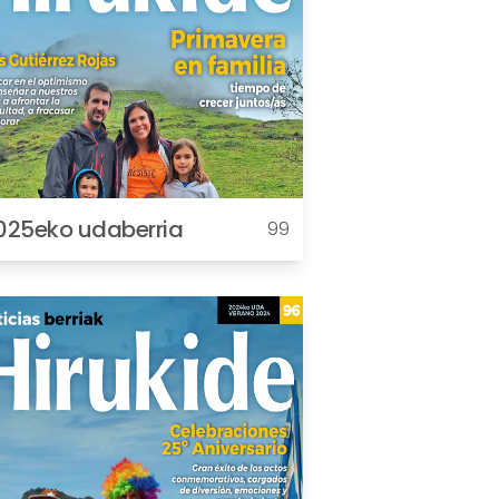
025eko udaberria
99