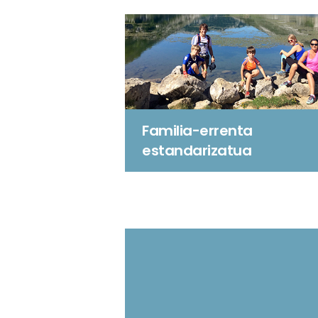
Familia-errenta
estandarizatua