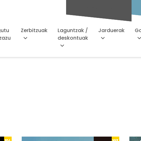
Bazkideak
gutu
Zerbitzuak
Laguntzak /
Jarduerak
Ga
zazu
deskontuak