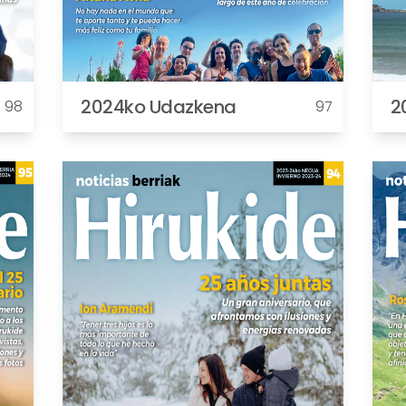
2024ko Udazkena
2
98
97