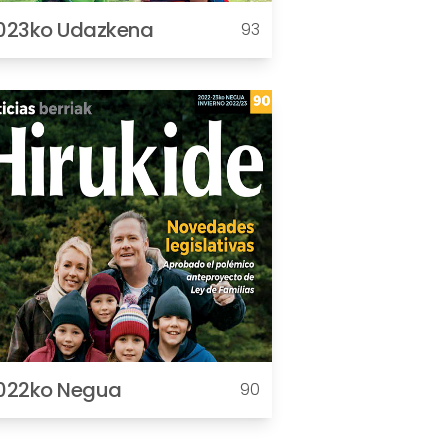
023ko Udazkena
93
022ko Negua
90