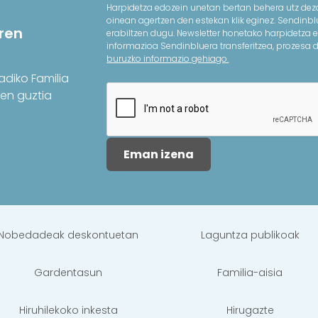
Harpidetza edozein unetan bertan behera utz deza
oinean agertzen den estekan klik eginez. Sendinb
ren
erabiltzen dugu. Newsletter honetako harpidetza e
informazioa Sendinbluera transferitzea, prozesa 
buruzko informazio gehiago.
adiko Familia
den guztia
Eman izena
Nobedadeak deskontuetan
Laguntza publikoak
Gardentasun
Familia-aisia
Hiruhilekoko inkesta
Hirugazte