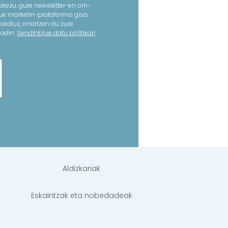
kezu, gure newsletter-en orri-
lue marketin-plataforma gisa
skatuz, onartzen du zure
dadin.
Sendinblue datu politikari
Aldizkariak
Eskaintzak eta nobedadeak