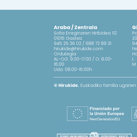
Araba / Zentrala
G
Sofia Erreginaren Hiribidea 112
Pa
01015 Gasteiz
20
945 25 36 02
/
688 72 89 31
94
hirukide@hirukide.com
hi
Ordutegia
Ho
AL-OG: 9:00-17:00 / O: 8:00-
L 
16:00
M 
Uda: 08:00-15:00h
© Hirukide.
Euskadiko familia ugarien