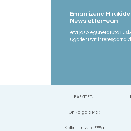
Eman izena Hirukide
Newsletter-ean
eta jaso eguneratuta Eusk
Ugarientzat interesgarria 
BAZKIDETU
Ohiko galderak
Kalkulatu zure FEEa