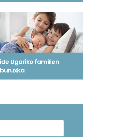
ide Ugariko familien
iburuxka