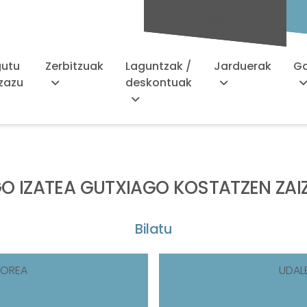
Bazkideak
gutu
Zerbitzuak
Laguntzak /
Jarduerak
Ga
zazu
deskontuak
AGO IZATEA GUTXIAGO KOSTATZEN ZAI
Bilatu
TOREA
UDAL