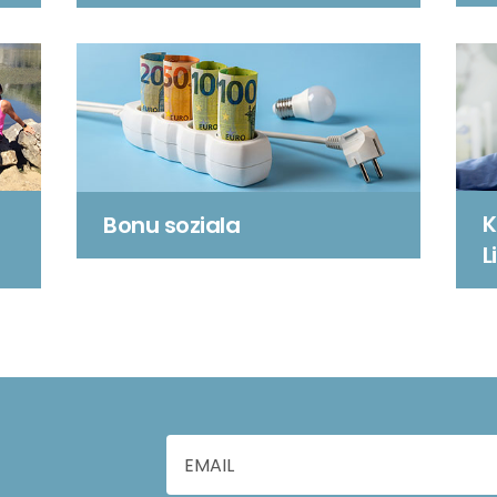
K
Bonu soziala
L