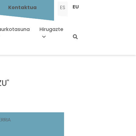
EU
Kontaktua
ES
urkotasuna
Hirugazte
ZU"
ERRIA