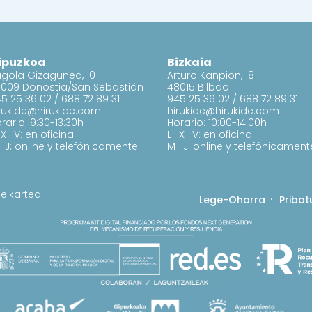
ipuzkoa
Bizkaia
gola Gizagunea, 10
Arturo Kanpion, 18
009 Donostia/San Sebastián
48015 Bilbao
5 25 36 02
/
688 72 89 31
945 25 36 02
/
688 72 89 31
rukide@hirukide.com
hirukide@hirukide.com
rario: 9:30-13:30h
Horario: 10:00-14:00h
· X · V: en oficina
L · X · V: en oficina
· J: online y telefónicamente
M · J: online y telefónicament
 elkartea
Lege-Oharra
Pribat