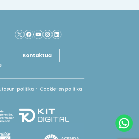
X
Facebook
YouTube
Instagram
LinkedIn
Kontaktua
e
utasun-politika
Cookie-en politika