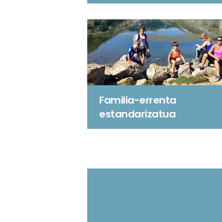
Familia-errenta
estandarizatua