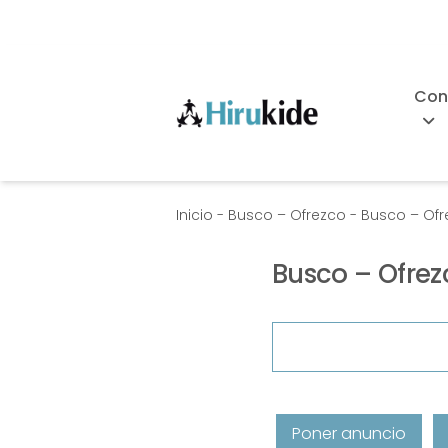
Skip
to
content
Con
Hirukide
Inicio
-
Busco – Ofrezco
-
Busco – Ofr
Busco – Ofrez
Buscar:
Poner anuncio