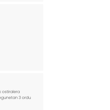
 ostiralera
egunetan 3 ordu