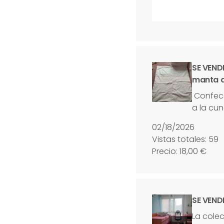
SE VEND
manta d
Confecc
a la cun
02/18/2026
Vistas totales: 59
Precio: 18,00 €
SE VEND
La cole