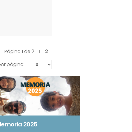
Página 1 de 2
1
2
or página:
emoria 2025