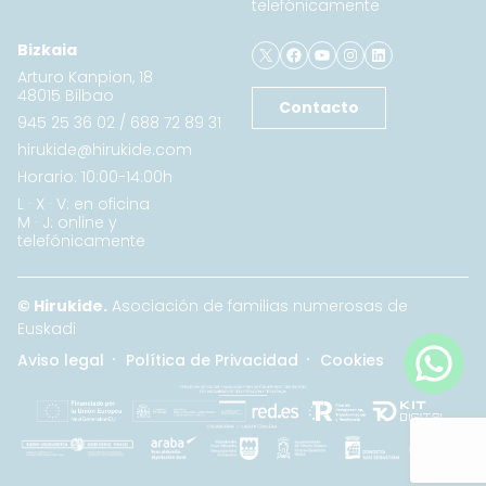
telefónicamente
X
Facebook
YouTube
Instagram
LinkedIn
Bizkaia
Arturo Kanpion, 18
48015 Bilbao
Contacto
945 25 36 02
/
688 72 89 31
hirukide@hirukide.com
Horario: 10:00-14:00h
L · X · V: en oficina
M · J: online y
telefónicamente
© Hirukide.
Asociación de familias numerosas de
Euskadi
Aviso legal
Política de Privacidad
Cookies