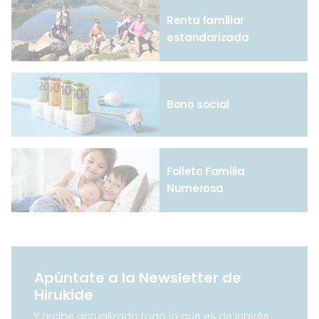
Renta familiar
estandarizada
Bono social
Folleto Familia
Numerosa
Apúntate a la Newsletter de
Hirukide
Y recibe actualizado todo lo que es de interés