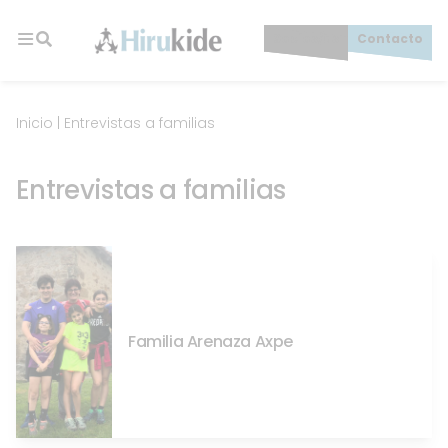
Skip
to
Socios/as
Contacto
content
Hirukide
Inicio
|
Entrevistas a familias
Entrevistas a familias
Familia Arenaza Axpe