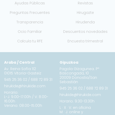
Ayudas Públicas
Revistas
Preguntas Frecuentes
Hirugazte
Transparencia
Hirudenda
Ocio Familiar
Descuentos novedades
Calcula tu RFE
Encuesta trimestral
Araba / Central
Gipuzkoa
Av. Reina Sofía 112
Pagola Gizagunea. Pº
01015 Vitoria-Gasteiz
Bascongada, 10
20009 Donostia/San
945 25 36 02
/
688 72 89 31
Sebastián
hirukide@hirukide.com
945 25 36 02
/
688 72 89 31
Horario:
hirukide@hirukide.com
L-J: 9:00-17:00h / V: 8:00-
16:00h
Horario: 9:30-13:30h
Verano: 08:00-15:00h
L · X · V: en oficina
M · J: online y