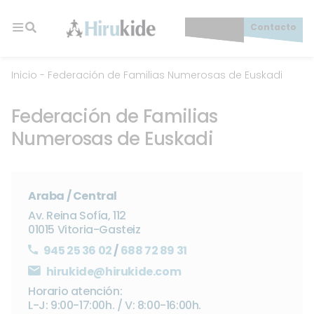
Skip
to
Socios/as
Contacto
content
Hirukide
Inicio
-
Federación de Familias Numerosas de Euskadi
Federación de Familias
Numerosas de Euskadi
Araba / Central
Av. Reina Sofía, 112
01015 Vitoria-Gasteiz
945 25 36 02
/
688 72 89 31
hirukide@hirukide.com
Horario atención:
L-J: 9:00-17:00h. / V: 8:00-16:00h.