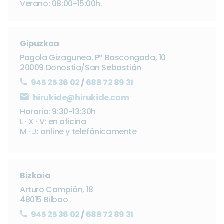
Verano: 08:00-15:00h.
Gipuzkoa
Pagola Gizagunea. Pº Bascongada, 10
20009 Donostia/San Sebastián
945 25 36 02
/
688 72 89 31
hirukide@hirukide.com
Horario: 9:30-13:30h
L · X · V: en oficina
M · J: online y telefónicamente
Bizkaia
Arturo Campión, 18
48015 Bilbao
945 25 36 02
/
688 72 89 31