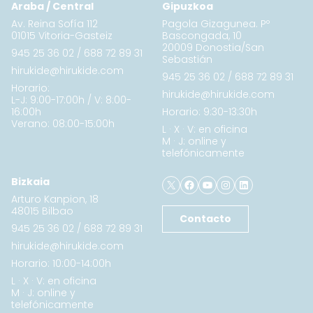
Araba / Central
Gipuzkoa
Av. Reina Sofía 112
Pagola Gizagunea. Pº
01015 Vitoria-Gasteiz
Bascongada, 10
20009 Donostia/San
945 25 36 02
/
688 72 89 31
Sebastián
hirukide@hirukide.com
945 25 36 02
/
688 72 89 31
Horario:
hirukide@hirukide.com
L-J: 9:00-17:00h / V: 8:00-
16:00h
Horario: 9:30-13:30h
Verano: 08:00-15:00h
L · X · V: en oficina
M · J: online y
telefónicamente
X
Facebook
YouTube
Instagram
LinkedIn
Bizkaia
Arturo Kanpion, 18
48015 Bilbao
Contacto
945 25 36 02
/
688 72 89 31
hirukide@hirukide.com
Horario: 10:00-14:00h
L · X · V: en oficina
M · J: online y
telefónicamente