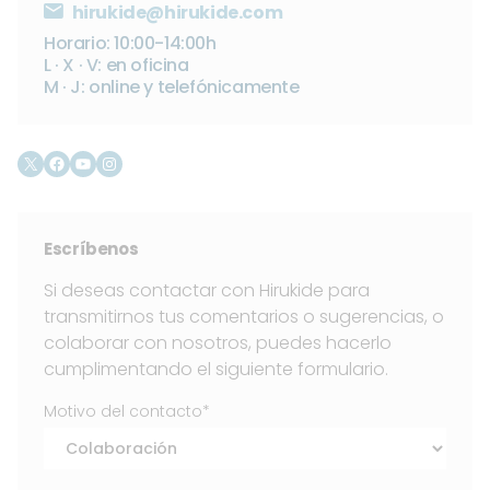
hirukide@hirukide.com
Horario: 10:00-14:00h
L · X · V: en oficina
M · J: online y telefónicamente
X
Facebook
YouTube
Instagram
Escríbenos
Si deseas contactar con Hirukide para
transmitirnos tus comentarios o sugerencias, o
colaborar con nosotros, puedes hacerlo
cumplimentando el siguiente formulario.
Motivo del contacto*