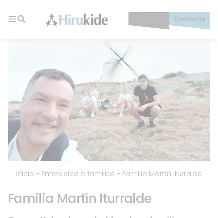
Skip
to
Socios/as
Contacto
content
Hirukide
Inicio
-
Entrevistas a familias
-
Familia Martín Iturralde
Familia Martín Iturralde