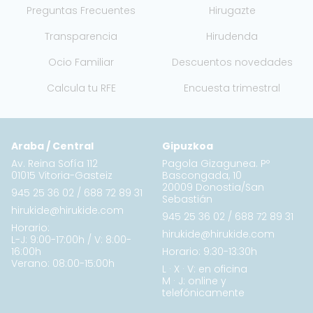
Preguntas Frecuentes
Hirugazte
Transparencia
Hirudenda
Ocio Familiar
Descuentos novedades
Calcula tu RFE
Encuesta trimestral
Araba / Central
Gipuzkoa
Av. Reina Sofía 112
Pagola Gizagunea. Pº
01015 Vitoria-Gasteiz
Bascongada, 10
20009 Donostia/San
945 25 36 02
/
688 72 89 31
Sebastián
hirukide@hirukide.com
945 25 36 02
/
688 72 89 31
Horario:
hirukide@hirukide.com
L-J: 9:00-17:00h / V: 8:00-
16:00h
Horario: 9:30-13:30h
Verano: 08:00-15:00h
L · X · V: en oficina
M · J: online y
telefónicamente