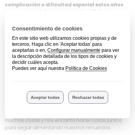
complicación o dificultad especial estos años
para sacar adelante vuestra familia?
¿Complicación o dificultad? Por supuesto, cada día.
Nunca marcha nada sobre ruedas, si no es una cosa
es otra la que se tuerce y todos los días hay al
menos un par de fuegos que apagar. Es un encaje
de bolillos sin fin, que nos mantiene muy
entretenidos y muy activos.
¿Y qué recuerdos tenéis como más especiales en
la familia?
Cada noche cenamos juntos y es raro el día que no
recuerdan algo que nos ha pasado, unos días es
una excursión, un paseo, una celebración, un
cuento, una peli, … la verdad es que se acuerdan de
muchas cosas y nos encanta hacer cosas juntos
para seguir alimentando nuestros recuerdos.