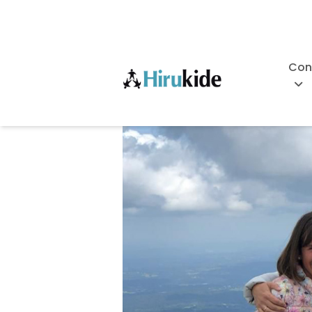
Skip
to
content
Con
Hirukide