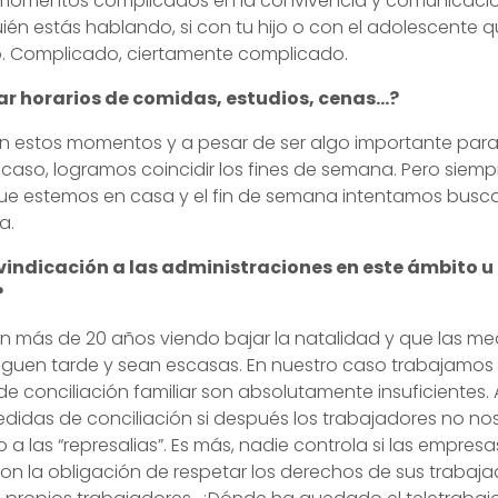
momentos complicados en la convivencia y comunicación
én estás hablando, si con tu hijo o con el adolescente 
jo. Complicado, ciertamente complicado.
r horarios de comidas, estudios, cenas…?
En estos momentos y a pesar de ser algo importante para 
acaso, logramos coincidir los fines de semana. Pero siem
que estemos en casa y el fin de semana intentamos busc
a.
vindicación a las administraciones en este ámbito 
?
ven más de 20 años viendo bajar la natalidad y que las m
guen tarde y sean escasas. En nuestro caso trabajamos 
de conciliación familiar son absolutamente insuficiente
didas de conciliación si después los trabajadores no n
o a las “represalias”. Es más, nadie controla si las empres
on la obligación de respetar los derechos de sus trabaja