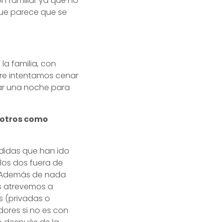
 familiar ya que no
que parece que se
la familia, con
pre intentamos cenar
ar una noche para
u otros como
edidas que han ido
los dos fuera de
s. Además de nada
os atrevemos a
as (privadas o
dores si no es con