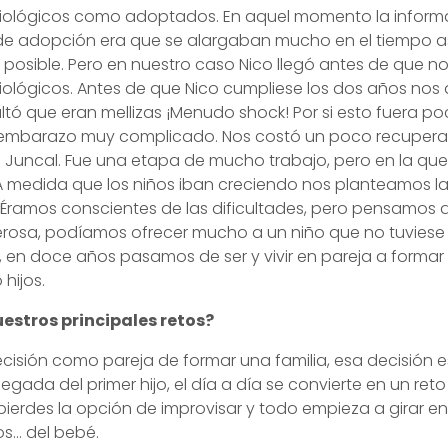
 biológicos como adoptados. En aquel momento la infor
de adopción era que se alargaban mucho en el tiempo a
 posible. Pero en nuestro caso Nico llegó antes de que n
 biológicos. Antes de que Nico cumpliese los dos años n
ó que eran mellizas ¡Menudo shock! Por si esto fuera poc
embarazo muy complicado. Nos costó un poco recuperar
Juncal. Fue una etapa de mucho trabajo, pero en la qu
 A medida que los niños iban creciendo nos planteamos la
ramos conscientes de las dificultades, pero pensamos q
rosa, podíamos ofrecer mucho a un niño que no tuviese fa
iva, en doce años pasamos de ser y vivir en pareja a formar
hijos.
uestros principales retos?
sión como pareja de formar una familia, esa decisión es 
 llegada del primer hijo, el día a día se convierte en un ret
erdes la opción de improvisar y todo empieza a girar en 
os… del bebé.