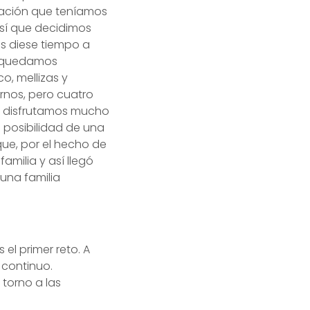
mación que teníamos
sí que decidimos
os diese tiempo a
os quedamos
o, mellizas y
nos, pero cuatro
e disfrutamos mucho
 posibilidad de una
ue, por el hecho de
milia y así llegó
 una familia
el primer reto. A
o continuo.
torno a las