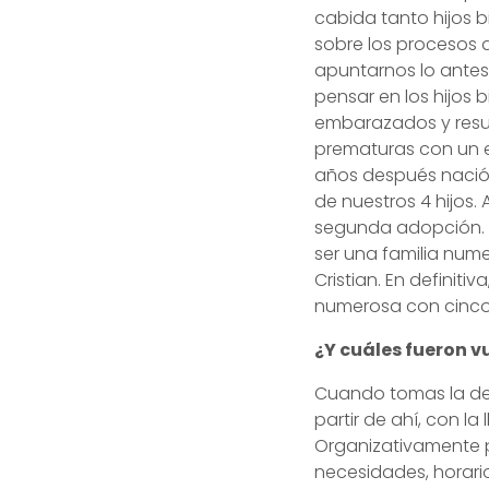
cabida tanto hijos
sobre los procesos 
apuntarnos lo antes
pensar en los hijos
embarazados y result
prematuras con un 
años después nació 
de nuestros 4 hijos.
segunda adopción. É
ser una familia nume
Cristian. En definit
numerosa con cinco 
¿Y cuáles fueron v
Cuando tomas la deci
partir de ahí, con la
Organizativamente pi
necesidades, horari