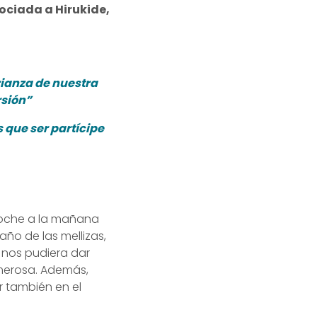
sociada a Hirukide,
rianza de nuestra
rsión”
 que ser partícipe
 noche a la mañana
ño de las mellizas,
 nos pudiera dar
umerosa. Además,
 también en el