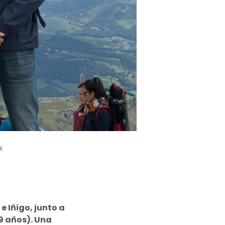
i
 Iñigo, junto a
(9 años). Una