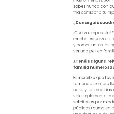
más o menos). Son 
sabes nunca con qui
“ha comido” a tu hi
¿Conseguís cuadra
¡Qué va, imposible! 
mucho esfuerzo, si 
y comer juntos los 
ver una peli en famili
¿Tenéis alguna rei
familia numerosa
Es increíble que lle
tomando siempre lle
casa y las medidas 
vale implementar me
solicitarlas por mied
públicas) cumplen c