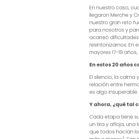
En nuestro caso, cu
llegaron Merche y Cr
nuestro gran reto fu
para nosotros y para
acarreó dificultade
resintonizarnos. En 
mayores 17-19 años,
En estos 20 años c
El silencio, la calma
relación entre herma
es algo insuperable.
Y ahora, ¿qué tal 
Cada etapa tiene su
un tira y afloja, un
que todos hacían lo