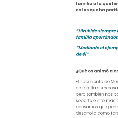
familia a la que he
en los que ha part
“Hirukide siempre 
familia aportándon
“Mediante el ejemp
de él”
¿Qué os animó a as
El nacimiento de Me
en familia numerosa
pero también nos pa
soporte e informaci
pensamos que perte
desarrollo como fami