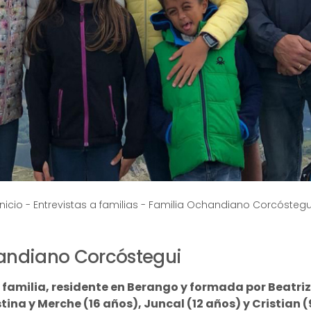
Inicio
-
Entrevistas a familias
-
Familia Ochandiano Corcóstegu
andiano Corcóstegui
amilia, residente en Berango y formada por Beatriz e
stina y Merche (16 años), Juncal (12 años) y Cristian 