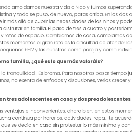
ando amoldamos nuestra vida a Nico y fuimos superando 
istina y todo se puso, de nuevo, patas arriba. En los dos 
e ir más allá de cubrir las necesidades de los niños y p
 disfrutar en familia. El paso de tres a cuatro y posterio
s y retos de espacio. Cambiamos de casa, cambiamos de
estos momentos el gran reto es la dificultad de atender l
 pequeños 9-12 y las nuestras como pareja y como indivi
omo familia, ¿qué es lo que más valoráis?
 y la tranquilidad… Es broma. Para nosotros pasar tiempo ju
nos, no exenta de enfados y discusiones, verlos crecer y
con tres adolescentes en casa y dos preadolescente
s ventajas e inconvenientes, ahora bien, en estos mome
a lucha continua por horarios, actividades, ropa… te acuer
 que se decía en casa sin protestar lo más mínimo y con