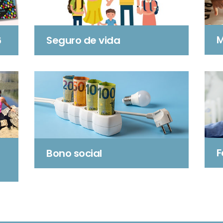
M
6
Seguro de vida
F
Bono social