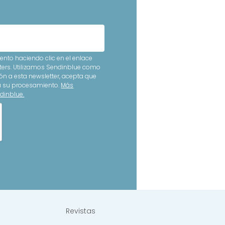
nto haciendo clic en el enlace
ters. Utilizamos Sendinblue como
ón a esta newsletter, acepta que
ra su procesamiento.
Más
dinblue.
Revistas