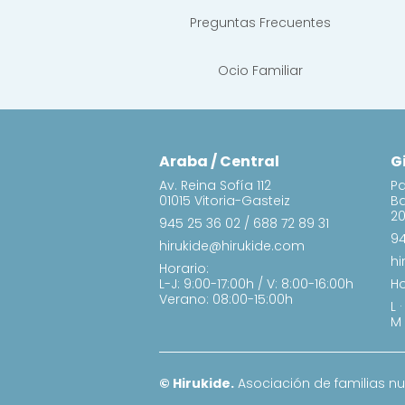
Preguntas Frecuentes
Ocio Familiar
Araba / Central
G
Av. Reina Sofía 112
Pa
01015 Vitoria-Gasteiz
B
20
945 25 36 02
/
688 72 89 31
94
hirukide@hirukide.com
hi
Horario:
L-J: 9:00-17:00h / V: 8:00-16:00h
Ho
Verano: 08:00-15:00h
L 
M 
© Hirukide.
Asociación de familias n