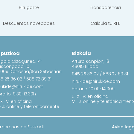
Hirugazte
Transparencia
Descuentos novedades
Calcula tu RFE
ipuzkoa
Bizkaia
gola Gizagunea. Pº
Arturo Kanpion, 18
ascongada, 10
48015 Bilbao
009 Donostia/San Sebastián
945 25 36 02
/
688 72 89 31
5 25 36 02
/
688 72 89 31
hirukide@hirukide.com
rukide@hirukide.com
Horario: 10:00-14:00h
rario: 9:30-13:30h
L · X · V: en oficina
· X · V: en oficina
M · J: online y telefónicament
· J: online y telefónicamente
umerosas de Euskadi
Aviso lega