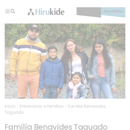
Skip
to
Socios/as
Contacto
content
Hirukide
Inicio
-
Entrevistas a familias
-
Familia Benavides
Taguado
Familia Benavides Taguado