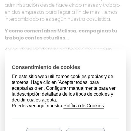
administración desde hace cinco meses y trabajo
en dos empresas para llegar a fin de mes. Hemos
intercambiado roles según nuestra casuística.
Y como comentabas Melissa, compaginas tu
trabajo con los estudios…
Así es, después de terminar hace siete años un
grado superior, estoy estudiando de nuevo, gracias
al equipo que formamos mi esposo y yo, para tener
más probabilidades de trabajo y para buscar
estabilidad laboral. Siempre he tenido que
compaginar mis estudios con el trabajo y mis hijos, y
no siempre lo he tenido fácil. Si no fuera por el gran
apoyo de mis padres no hubiese podido terminar mi
formación profesional.
Y ahora que vuestros hijos/as van creciendo,
¿qué valores consideráis más importantes