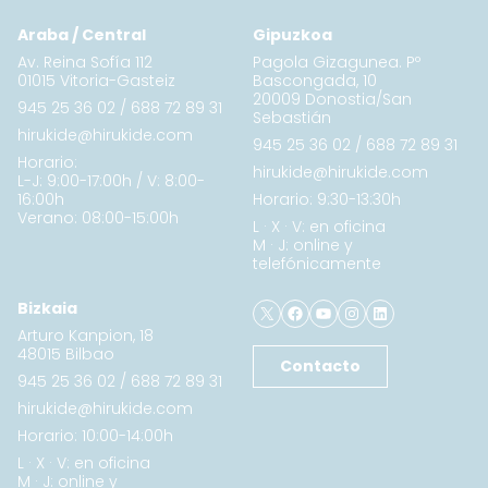
Araba / Central
Gipuzkoa
Av. Reina Sofía 112
Pagola Gizagunea. Pº
01015 Vitoria-Gasteiz
Bascongada, 10
20009 Donostia/San
945 25 36 02
/
688 72 89 31
Sebastián
hirukide@hirukide.com
945 25 36 02
/
688 72 89 31
Horario:
hirukide@hirukide.com
L-J: 9:00-17:00h / V: 8:00-
16:00h
Horario: 9:30-13:30h
Verano: 08:00-15:00h
L · X · V: en oficina
M · J: online y
telefónicamente
X
Facebook
YouTube
Instagram
LinkedIn
Bizkaia
Arturo Kanpion, 18
48015 Bilbao
Contacto
945 25 36 02
/
688 72 89 31
hirukide@hirukide.com
Horario: 10:00-14:00h
L · X · V: en oficina
M · J: online y