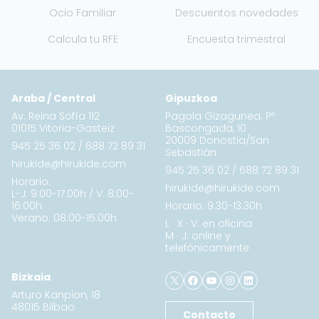
Ocio Familiar
Descuentos novedades
Calcula tu RFE
Encuesta trimestral
Araba / Central
Gipuzkoa
Av. Reina Sofía 112
Pagola Gizagunea. Pº
01015 Vitoria-Gasteiz
Bascongada, 10
20009 Donostia/San
945 25 36 02
/
688 72 89 31
Sebastián
hirukide@hirukide.com
945 25 36 02
/
688 72 89 31
Horario:
hirukide@hirukide.com
L-J: 9:00-17:00h / V: 8:00-
16:00h
Horario: 9:30-13:30h
Verano: 08:00-15:00h
L · X · V: en oficina
M · J: online y
telefónicamente
X
Facebook
YouTube
Instagram
LinkedIn
Bizkaia
Arturo Kanpion, 18
48015 Bilbao
Contacto