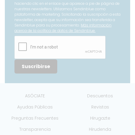
haciendo clic en el enlace que aparece a pie de página de
nuestras newsletters. Utilizamos Sendinblue como
plataforma de marketing. Solicitando la suscripción a esta
newsletter, acepta que su información sea transferida a
Sendinblue para su procesamiento.
Más información
acerca de la política de datos de Sendinblue.
Suscribirse
ASÓCIATE
Descuentos
Ayudas Públicas
Revistas
Preguntas Frecuentes
Hirugazte
Transparencia
Hirudenda