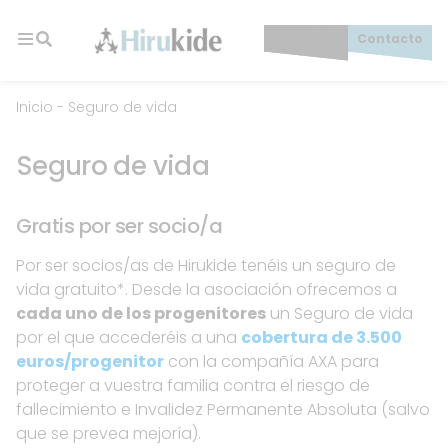
Skip
to
Socios/as
Contacto
content
Hirukide
Inicio
-
Seguro de vida
Seguro de vida
Gratis por ser socio/a
Por ser socios/as de Hirukide tenéis un seguro de
vida gratuito*. Desde la asociación ofrecemos a
cada uno de los progenitores
un Seguro de vida
por el que accederéis a una
cobertura de 3.500
euros/progenitor
con la compañía AXA para
proteger a vuestra familia contra el riesgo de
fallecimiento e Invalidez Permanente Absoluta (salvo
que se prevea mejoría).