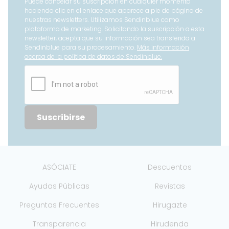
Puede cancelar su suscripción en cualquier momento
haciendo clic en el enlace que aparece a pie de página de
nuestras newsletters. Utilizamos Sendinblue como
plataforma de marketing. Solicitando la suscripción a esta
newsletter, acepta que su información sea transferida a
Sendinblue para su procesamiento.
Más información
acerca de la política de datos de Sendinblue.
Suscribirse
ASÓCIATE
Descuentos
Ayudas Públicas
Revistas
Preguntas Frecuentes
Hirugazte
Transparencia
Hirudenda