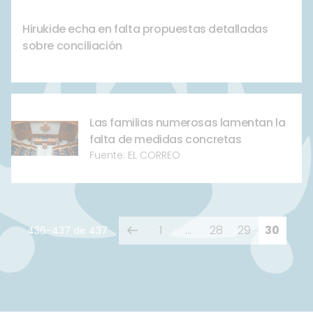
Hirukide echa en falta propuestas detalladas
sobre conciliación
Las familias numerosas lamentan la
falta de medidas concretas
Fuente: EL CORREO
Paginación
1
…
28
29
30
436-437 de 437
de
entradas