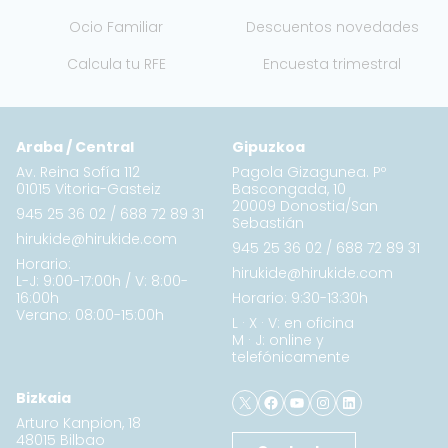
Ocio Familiar
Descuentos novedades
Calcula tu RFE
Encuesta trimestral
Araba / Central
Gipuzkoa
Av. Reina Sofía 112
Pagola Gizagunea. Pº
01015 Vitoria-Gasteiz
Bascongada, 10
20009 Donostia/San
945 25 36 02
/
688 72 89 31
Sebastián
hirukide@hirukide.com
945 25 36 02
/
688 72 89 31
Horario:
hirukide@hirukide.com
L-J: 9:00-17:00h / V: 8:00-
16:00h
Horario: 9:30-13:30h
Verano: 08:00-15:00h
L · X · V: en oficina
M · J: online y
telefónicamente
X
Facebook
YouTube
Instagram
LinkedIn
Bizkaia
Arturo Kanpion, 18
48015 Bilbao