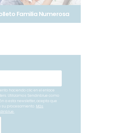
olleto Familia Numerosa
nto haciendo clic en el enlace
ters. Utilizamos Sendinblue como
ón a esta newsletter, acepta que
ra su procesamiento.
Más
dinblue.