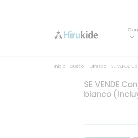
Skip
to
content
Con
Hirukide
Inicio
-
Busco – Ofrezco
-
SE VENDE Co
SE VENDE Con
blanco (inclu
Buscar: