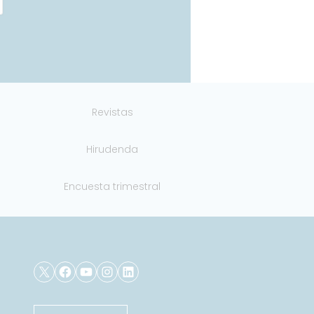
Revistas
Hirudenda
Encuesta trimestral
X
Facebook
YouTube
Instagram
LinkedIn