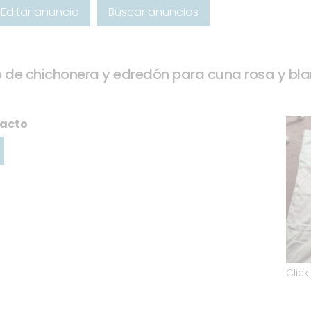
Editar anuncio
Buscar anuncios
 de chichonera y edredón para cuna rosa y bla
tacto
Clic