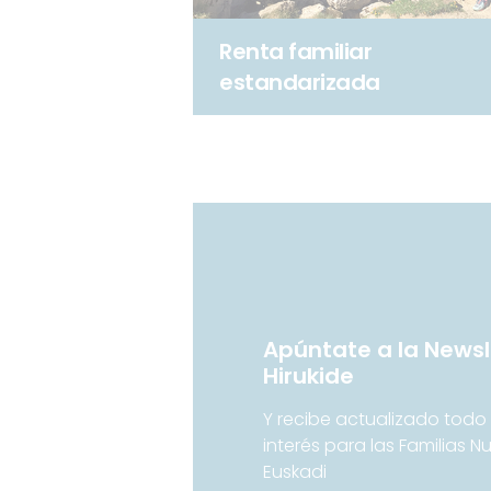
Renta familiar
estandarizada
Apúntate a la Newsl
Hirukide
Y recibe actualizado todo 
interés para las Familias 
Euskadi