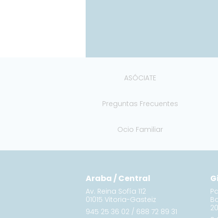
ASÓCIATE
Preguntas Frecuentes
Ocio Familiar
Araba / Central
G
Av. Reina Sofía 112
Pa
01015 Vitoria-Gasteiz
B
20
945 25 36 02
/
688 72 89 31