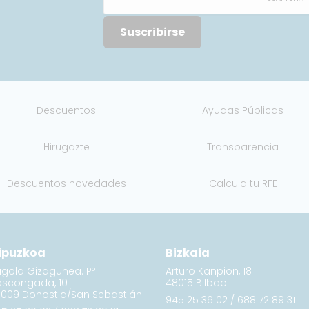
Suscribirse
Descuentos
Ayudas Públicas
Hirugazte
Transparencia
Descuentos novedades
Calcula tu RFE
ipuzkoa
Bizkaia
gola Gizagunea. Pº
Arturo Kanpion, 18
ascongada, 10
48015 Bilbao
009 Donostia/San Sebastián
945 25 36 02
/
688 72 89 31