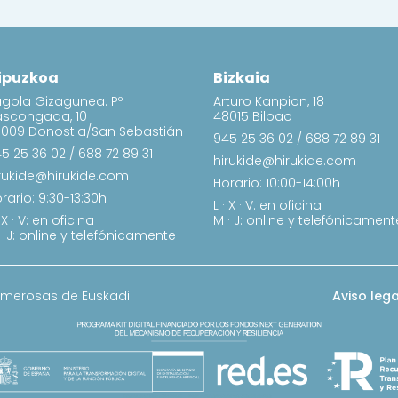
ipuzkoa
Bizkaia
gola Gizagunea. Pº
Arturo Kanpion, 18
ascongada, 10
48015 Bilbao
009 Donostia/San Sebastián
945 25 36 02
/
688 72 89 31
5 25 36 02
/
688 72 89 31
hirukide@hirukide.com
rukide@hirukide.com
Horario: 10:00-14:00h
rario: 9:30-13:30h
L · X · V: en oficina
· X · V: en oficina
M · J: online y telefónicament
· J: online y telefónicamente
umerosas de Euskadi
Aviso lega