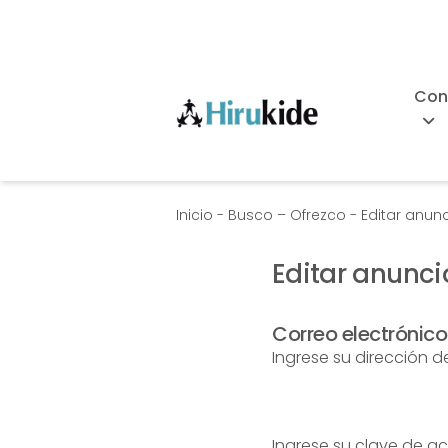
Skip
to
content
Con
Hirukide
Inicio
-
Busco – Ofrezco
-
Editar anun
Editar anunci
Correo electrónic
Ingrese su dirección d
Ingrese su clave de a