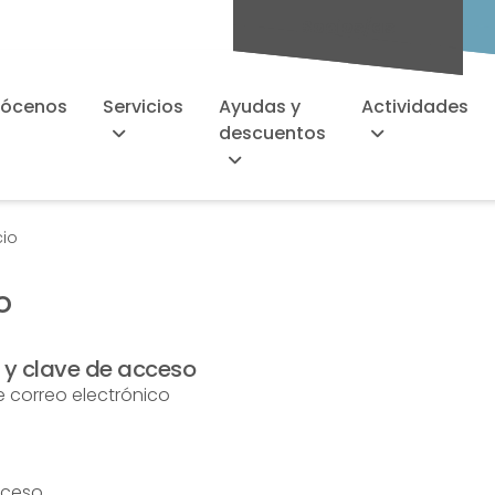
Socios/as
ócenos
Servicios
Ayudas y
Actividades
descuentos
cio
o
o y clave de acceso
e correo electrónico
cceso