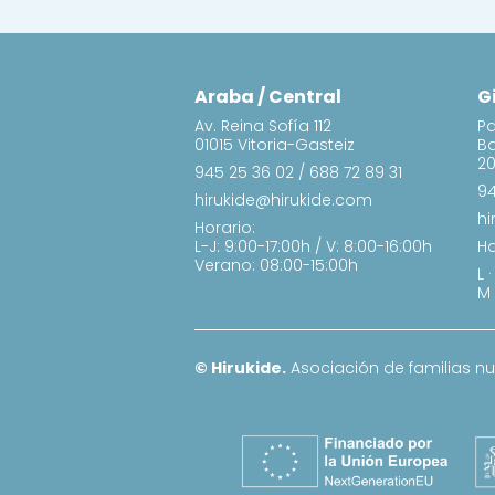
Araba / Central
G
Av. Reina Sofía 112
Pa
01015 Vitoria-Gasteiz
B
20
945 25 36 02
/
688 72 89 31
94
hirukide@hirukide.com
hi
Horario:
L-J: 9:00-17:00h / V: 8:00-16:00h
Ho
Verano: 08:00-15:00h
L 
M 
© Hirukide.
Asociación de familias n