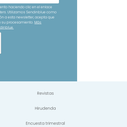
nto haciendo clic en el enlace
ters. Utilizamos Sendinblue como
ón a esta newsletter, acepta que
ra su procesamiento.
Más
dinblue.
Revistas
Hirudenda
Encuesta trimestral