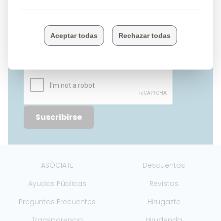
Puede cancelar su suscripción en cualquier momento
haciendo clic en el enlace que aparece a pie de página de
nuestras newsletters. Utilizamos Sendinblue como
plataforma de marketing. Solicitando la suscripción a esta
newsletter, acepta que su información sea transferida a
Sendinblue para su procesamiento.
Más información
acerca de la política de datos de Sendinblue.
Suscribirse
ASÓCIATE
Descuentos
Ayudas Públicas
Revistas
Preguntas Frecuentes
Hirugazte
Transparencia
Hirudenda