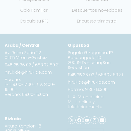
Ocio Familiar
Descuentos novedades
Calcula tu RFE
Encuesta trimestral
Araba / Central
Gipuzkoa
Av. Reina Sofía 112
Pagola Gizagunea. Pº
01015 Vitoria-Gasteiz
Bascongada, 10
20009 Donostia/San
945 25 36 02
/
688 72 89 31
Sebastián
hirukide@hirukide.com
945 25 36 02
/
688 72 89 31
Horario:
hirukide@hirukide.com
L-J: 9:00-17:00h / V: 8:00-
16:00h
Horario: 9:30-13:30h
Verano: 08:00-15:00h
L · X · V: en oficina
M · J: online y
telefónicamente
X
Facebook
YouTube
Instagram
LinkedIn
Bizkaia
Arturo Kanpion, 18