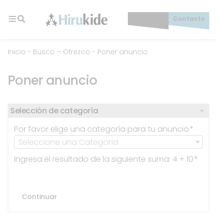
Skip
to
Socios/as
Contacto
content
Hirukide
Inicio
-
Busco – Ofrezco
-
Poner anuncio
Poner anuncio
Selección de categoría
Por favor elige una categoría para tu anuncio
*
Seleccione una Categoría
Ingresa el resultado de la siguiente suma: 4 + 10
*