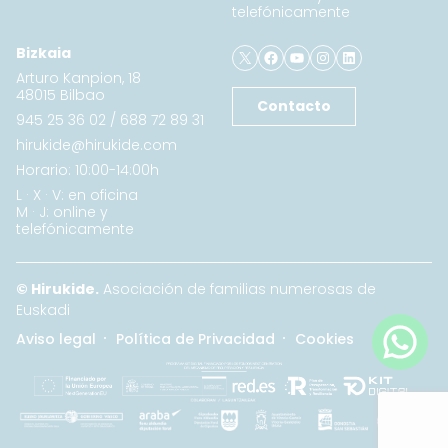
telefónicamente
X
Facebook
YouTube
Instagram
LinkedIn
Bizkaia
Arturo Kanpion, 18
48015 Bilbao
Contacto
945 25 36 02
/
688 72 89 31
hirukide@hirukide.com
Horario: 10:00-14:00h
L · X · V: en oficina
M · J: online y
telefónicamente
© Hirukide.
Asociación de familias numerosas de
Euskadi
Aviso legal
Política de Privacidad
Cookies