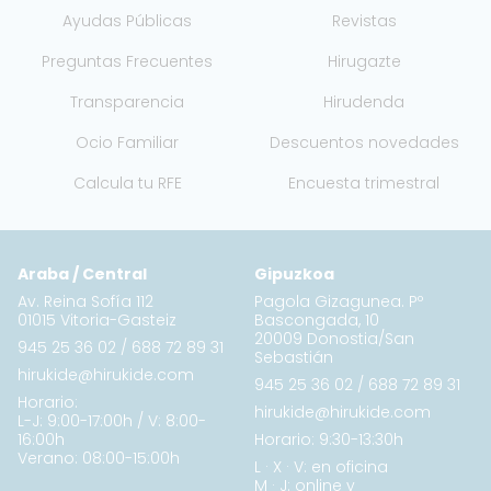
Ayudas Públicas
Revistas
Preguntas Frecuentes
Hirugazte
Transparencia
Hirudenda
Ocio Familiar
Descuentos novedades
Calcula tu RFE
Encuesta trimestral
Araba / Central
Gipuzkoa
Av. Reina Sofía 112
Pagola Gizagunea. Pº
01015 Vitoria-Gasteiz
Bascongada, 10
20009 Donostia/San
945 25 36 02
/
688 72 89 31
Sebastián
hirukide@hirukide.com
945 25 36 02
/
688 72 89 31
Horario:
hirukide@hirukide.com
L-J: 9:00-17:00h / V: 8:00-
16:00h
Horario: 9:30-13:30h
Verano: 08:00-15:00h
L · X · V: en oficina
M · J: online y