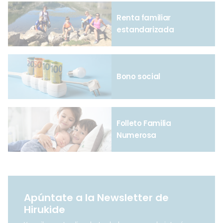
Renta familiar
estandarizada
Bono social
Folleto Familia
Numerosa
Apúntate a la Newsletter de
Hirukide