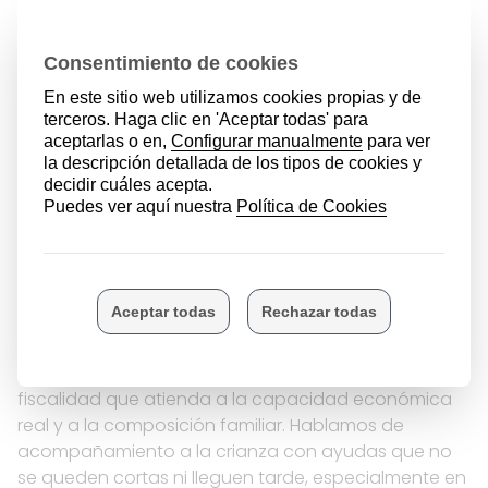
Con esa misma mirada, seguimos trabajando
también hacia el futuro próximo. La pregunta no es
solo qué sociedad queremos dejar a nuestras
familias. Es también qué familias queremos que
sostengan la sociedad del futuro. Y para responder
de verdad hacen falta políticas estables, evaluables
y sostenidas en el tiempo.
Hablamos, entre otras cosas, de conciliación real,
con horarios racionales, flexibilidad y
corresponsabilidad. Hablamos de vivienda
adecuada para jóvenes y para el número de hijos
de cada familia. De reducir las cargas fiscales que
dificultan que una familia pueda cambiar a una
vivienda mayor cuando crece. Hablamos de una
fiscalidad que atienda a la capacidad económica
real y a la composición familiar. Hablamos de
acompañamiento a la crianza con ayudas que no
se queden cortas ni lleguen tarde, especialmente en