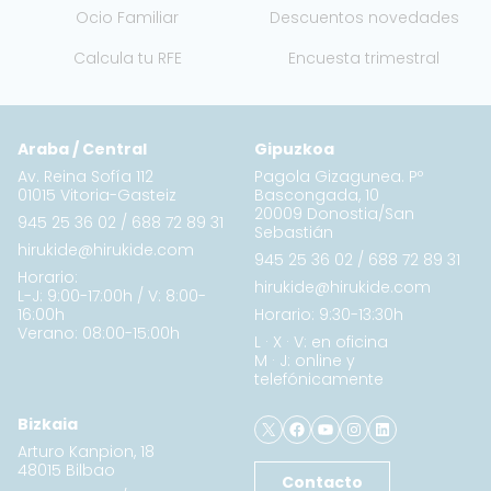
Ocio Familiar
Descuentos novedades
Calcula tu RFE
Encuesta trimestral
Araba / Central
Gipuzkoa
Av. Reina Sofía 112
Pagola Gizagunea. Pº
01015 Vitoria-Gasteiz
Bascongada, 10
20009 Donostia/San
945 25 36 02
/
688 72 89 31
Sebastián
hirukide@hirukide.com
945 25 36 02
/
688 72 89 31
Horario:
hirukide@hirukide.com
L-J: 9:00-17:00h / V: 8:00-
16:00h
Horario: 9:30-13:30h
Verano: 08:00-15:00h
L · X · V: en oficina
M · J: online y
telefónicamente
X
Facebook
YouTube
Instagram
LinkedIn
Bizkaia
Arturo Kanpion, 18
48015 Bilbao
Contacto