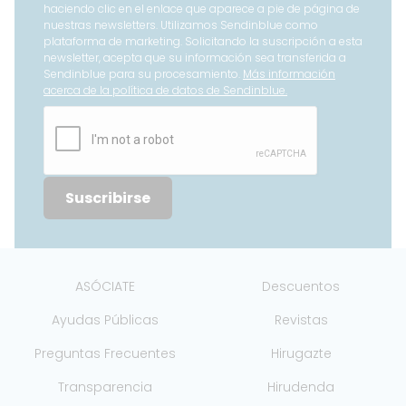
haciendo clic en el enlace que aparece a pie de página de
nuestras newsletters. Utilizamos Sendinblue como
plataforma de marketing. Solicitando la suscripción a esta
newsletter, acepta que su información sea transferida a
Sendinblue para su procesamiento.
Más información
acerca de la política de datos de Sendinblue.
Suscribirse
ASÓCIATE
Descuentos
Ayudas Públicas
Revistas
Preguntas Frecuentes
Hirugazte
Transparencia
Hirudenda