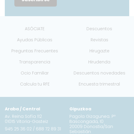
ASÓCIATE
Descuentos
Ayudas Públicas
Revistas
Preguntas Frecuentes
Hirugazte
Transparencia
Hirudenda
Ocio Familiar
Descuentos novedades
Calcula tu RFE
Encuesta trimestral
Araba / Central
Gipuzkoa
Av. Reina Sofía 112
Pagola Gizagunea. Pº
01015 Vitoria-Gasteiz
Bascongada, 10
20009 Donostia/San
945 25 36 02
/
688 72 89 31
Sebastián