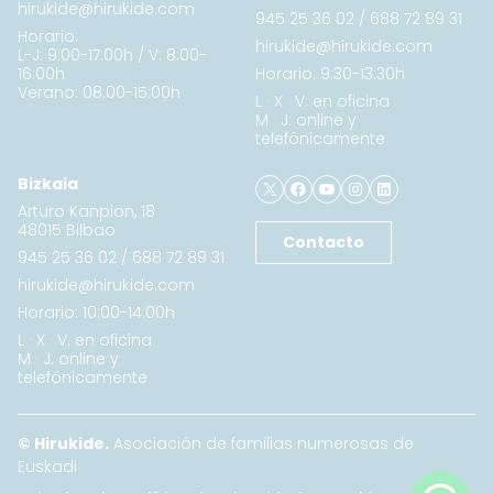
hirukide@hirukide.com
945 25 36 02
/
688 72 89 31
Horario:
hirukide@hirukide.com
L-J: 9:00-17:00h / V: 8:00-
16:00h
Horario: 9:30-13:30h
Verano: 08:00-15:00h
L · X · V: en oficina
M · J: online y
telefónicamente
X
Facebook
YouTube
Instagram
LinkedIn
Bizkaia
Arturo Kanpion, 18
48015 Bilbao
Contacto
945 25 36 02
/
688 72 89 31
hirukide@hirukide.com
Horario: 10:00-14:00h
L · X · V: en oficina
M · J: online y
telefónicamente
© Hirukide.
Asociación de familias numerosas de
Euskadi