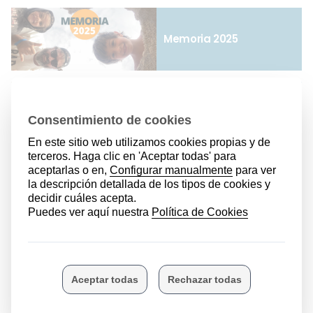
Memoria 2025
Renta familiar
estandarizada
Bono social
Folleto Familia
Numerosa