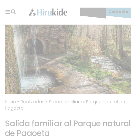
Skip
to
Socios/as
Contacto
content
Hirukide
Inicio
-
Realizadas
-
Salida familiar al Parque natural de
Pagoeta
Salida familiar al Parque natural
de Pagoeta