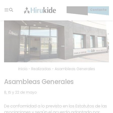
Skip
to
Socios/as
Contacto
content
Hirukide
Inicio
-
Realizadas
-
Asambleas Generales
Asambleas Generales
8, 15 y 22 de mayo
De conformidad a lo previsto en los Estatutos de las
asociaciones y según el acuerdo adoptado por