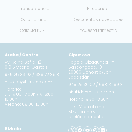
Transparencia
Hirudenda
Ocio Familiar
Descuentos novedades
Calcula tu RFE
Encuesta trimestral
Araba / Central
Gipuzkoa
Av. Reina Sofía 112
Pagola Gizagunea. Pº
01015 Vitoria-Gasteiz
Bascongada, 10
20009 Donostia/San
945 25 36 02
/
688 72 89 31
Sebastián
hirukide@hirukide.com
945 25 36 02
/
688 72 89 31
Horario:
hirukide@hirukide.com
L-J: 9:00-17:00h / V: 8:00-
16:00h
Horario: 9:30-13:30h
Verano: 08:00-15:00h
L · X · V: en oficina
M · J: online y
telefónicamente
X
Facebook
YouTube
Instagram
LinkedIn
Bizkaia