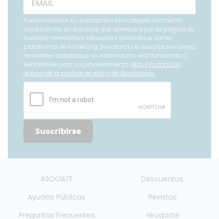
Puede cancelar su suscripción en cualquier momento
haciendo clic en el enlace que aparece a pie de página de
nuestras newsletters. Utilizamos Sendinblue como
plataforma de marketing. Solicitando la suscripción a esta
newsletter, acepta que su información sea transferida a
Sendinblue para su procesamiento.
Más información
acerca de la política de datos de Sendinblue.
Suscribirse
ASÓCIATE
Descuentos
Ayudas Públicas
Revistas
Preguntas Frecuentes
Hirugazte