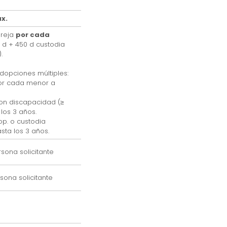
x.
areja
por cada
 d + 450 d custodia
.
adopciones múltiples:
or cada menor a
con discapacidad (≥
 los 3 años.
p. o custodia
asta los 3 años.
sona solicitante
sona solicitante