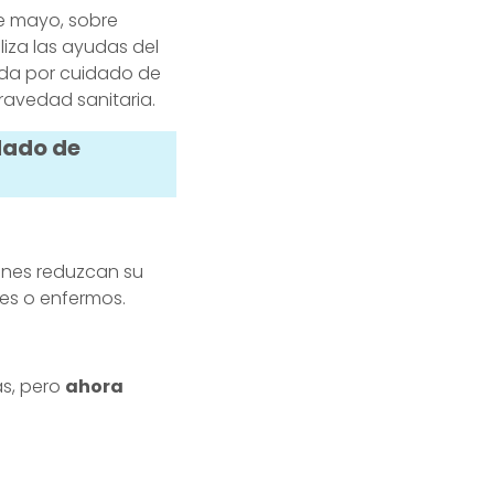
e mayo, sobre
aliza las ayudas del
ada por cuidado de
ravedad sanitaria.
dado de
a
enes reduzcan su
tes o enfermos.
as, pero
ahora