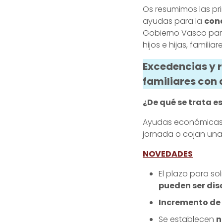
Os resumimos las pr
ayudas para la
con
Gobierno Vasco para
hijos e hijas, famil
Excedencias y 
familiares con
¿De qué se trata 
Ayudas económicas 
jornada o cojan una
NOVEDADES
El plazo para so
pueden ser dis
Incremento de 
Se establecen
n