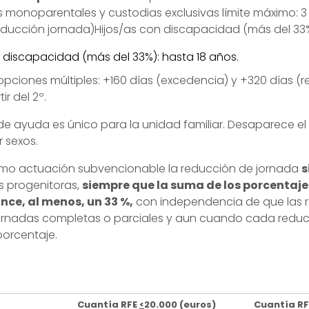
as monoparentales y custodias exclusivas límite máximo: 
reducción jornada)Hijos/as con discapacidad (más del 33%
 discapacidad (más del 33%): hasta 18 años.
opciones múltiples: +160 días (excedencia) y +320 días (
ir del 2º.
s de ayuda es único para la unidad familiar. Desaparece el l
 sexos.
omo actuación subvencionable la reducción de jornada
s
 progenitoras,
siempre que la suma de los porcentaje
nce, al menos, un 33 %,
con independencia de que las 
jornadas completas o parciales y aun cuando cada reducc
 porcentaje.
Cuantía RFE
<
20.000 (euros)
Cuantía RF