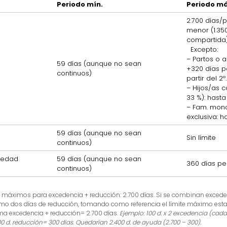
Periodo mín.
Periodo má
2.700 días/
menor (1.350
compartida)
Excepto:
– Partos o 
59 días (aunque no sean
+320 días 
continuos)
partir del 2º.
– Hijos/as 
33 %): hasta
– Fam. mono
exclusiva: h
59 días (aunque no sean
Sin límite
continuos)
vedad
59 días (aunque no sean
360 días pe
continuos)
s máximos para excedencia + reducción: 2.700 días. Si se combinan exceden
o dos días de reducción, tomando como referencia el límite máximo esta
a excedencia + reducción= 2.700 días.
Ejemplo: 100 d. x 2 excedencia (cad
 d. reducción= 300 días. Quedarían 2.400 d. de ayuda (2.700 – 300).