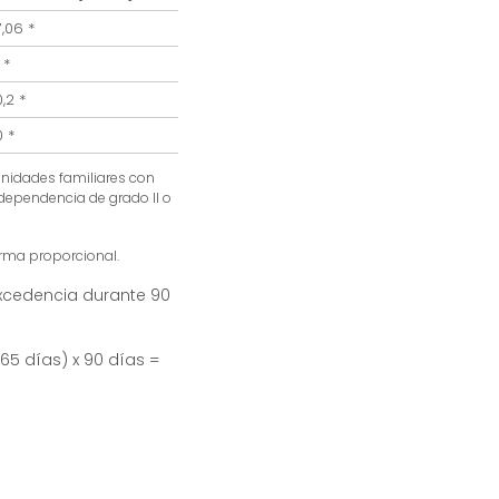
7,06 *
 *
,2 *
0 *
Unidades familiares con
 dependencia de grado II o
orma proporcional.
excedencia durante 90
365 días) x 90 días =