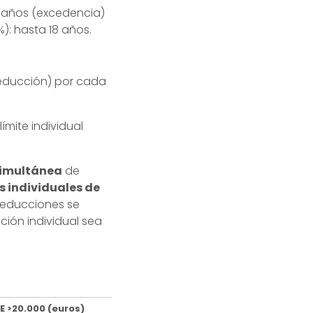
3 años (excedencia)
): hasta 18 años.
reducción) por cada
ímite individual
imultánea
de
s individuales de
reducciones se
ión individual sea
E >20.000 (euros)