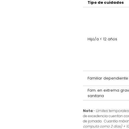
Tipo de cuidados
Hijo/a < 12 años
Familiar dependiente
Fam. en extrema gra
sanitaria
Nota
:- Límites temporale
de excedencia cuentan com
de jornada. Cuantía máxim
computa como 2 días) + 100