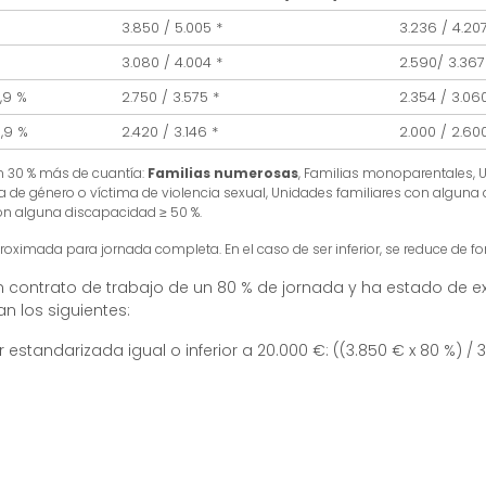
3.850 / 5.005 *
3.236 / 4.20
3.080 / 4.004 *
2.590/ 3.367
,9 %
2.750 / 3.575 *
2.354 / 3.060
,9 %
2.420 / 3.146 *
2.000 / 2.60
un 30 % más de cuantía:
Familias numerosas
, Familias monoparentales, 
a de género o víctima de violencia sexual, Unidades familiares con alguna
 con alguna discapacidad ≥ 50 %.
ximada para jornada completa. En el caso de ser inferior, se reduce de f
 un contrato de trabajo de un 80 % de jornada y ha estado de 
an los siguientes:
 estandarizada igual o inferior a 20.000 €: ((3.850 € x 80 %) / 