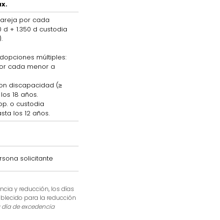
x.
pareja por cada
 d + 1.350 d custodia
.
adopciones múltiples:
por cada menor a
con discapacidad (≥
 los 18 años.
p. o custodia
asta los 12 años.
rsona solicitante
cia y reducción, los días
blecido para la reducción
a día de excedencia