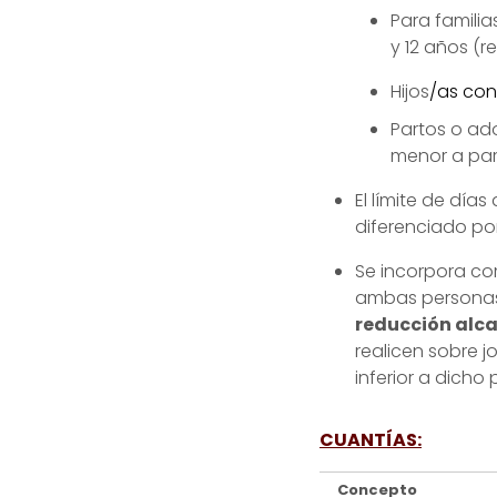
Para famili
y 12 años (
Hijos
/as con
Partos o ad
menor a part
El límite de día
diferenciado por
Se incorpora c
ambas personas
reducción alca
realicen sobre 
inferior a dicho
CUANTÍAS:
Concepto