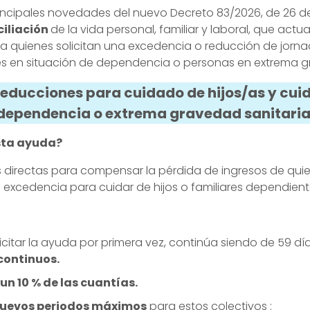
incipales novedades del nuevo Decreto 83/2026, de 26 d
ciliación
de la vida personal, familiar y laboral, que actu
 quienes solicitan una excedencia o reducción de jorn
iares en situación de dependencia o personas en extrema g
reducciones para cuidado de hijos/as y cui
 dependencia o extrema gravedad sanitari
esta ayuda?
directas para compensar la pérdida de ingresos de qui
 excedencia para cuidar de hijos o familiares dependien
licitar la ayuda por primera vez, continúa siendo de 59 dí
continuos.
un 10 % de las cuantías.
uevos periodos máximos
para estos colectivos :