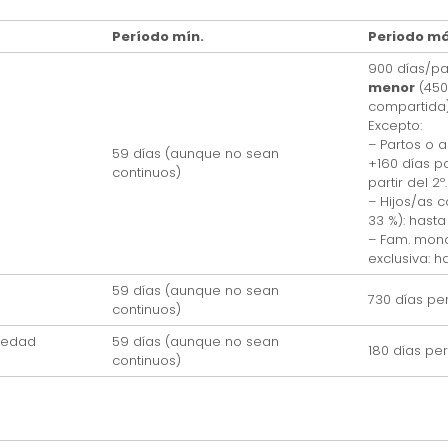
Período mín.
Periodo má
900 días/p
menor
(450
compartida)
Excepto:
– Partos o 
59 días (aunque no sean
+160 días p
continuos)
partir del 2º.
– Hijos/as 
33 %): hasta
– Fam. mono
exclusiva: h
59 días (aunque no sean
730 días per
continuos)
vedad
59 días (aunque no sean
180 días per
continuos)