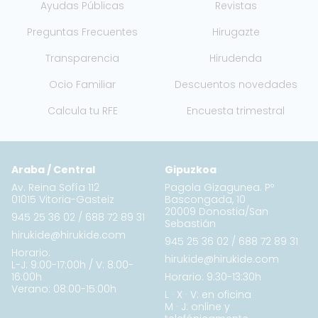
Ayudas Públicas
Revistas
Preguntas Frecuentes
Hirugazte
Transparencia
Hirudenda
Ocio Familiar
Descuentos novedades
Calcula tu RFE
Encuesta trimestral
Araba / Central
Gipuzkoa
Av. Reina Sofía 112
Pagola Gizagunea. Pº
01015 Vitoria-Gasteiz
Bascongada, 10
20009 Donostia/San
945 25 36 02
/
688 72 89 31
Sebastián
hirukide@hirukide.com
945 25 36 02
/
688 72 89 31
Horario:
hirukide@hirukide.com
L-J: 9:00-17:00h / V: 8:00-
16:00h
Horario: 9:30-13:30h
Verano: 08:00-15:00h
L · X · V: en oficina
M · J: online y