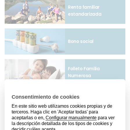
Renta familiar
estandarizada
Bono social
Folleto Familia
Numerosa
Apúntate a la Newsletter de
Hirukide
Y recibe actualizado todo lo que es de interés