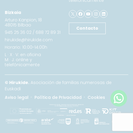
telefónicamente
X
Facebook
YouTube
Instagram
LinkedIn
Bizkaia
Arturo Kanpion, 18
48015 Bilbao
Contacto
945 25 36 02
/
688 72 89 31
hirukide@hirukide.com
Horario: 10:00-14:00h
L · X · V: en oficina
M · J: online y
telefónicamente
© Hirukide.
Asociación de familias numerosas de
Euskadi
Aviso legal
Política de Privacidad
Cookies