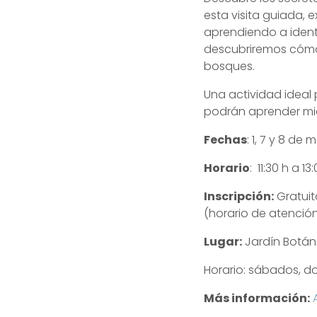
esta visita guiada, 
aprendiendo a ident
descubriremos cómo 
bosques.
Una actividad ideal
podrán aprender mient
Fechas
: 1, 7 y 8 de 
Horario
: 11:30 h a 13
Inscripción:
Gratuit
(horario de atención
Lugar:
Jardín Botáni
Horario: sábados, dom
Más información: