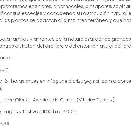
exploraremos encinares, alcornocales, pinsapares, sabinar
ificar sus especies y conociendo su distribución natural
las plantas se adaptan al clima mediterráneo y que hac
 para familias y amantes de la naturaleza, donde grande
ras disfrutan del aire libre y del entorno natural del jard
marzo
:00 h
o. 24 horas antes en infogune.olarizu@gmail.com o por t
).
co de Olarizu. Avenida de Olarizu (Vitoria-Gasteiz)
ingos y festivos: 11:00 h a 14:00 h
AQUÍ