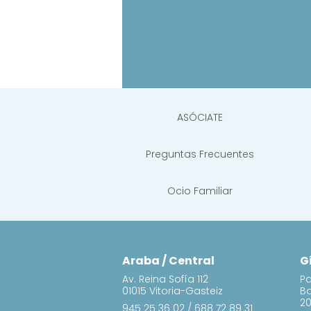
ASÓCIATE
Preguntas Frecuentes
Ocio Familiar
Araba / Central
G
Av. Reina Sofía 112
Pa
01015 Vitoria-Gasteiz
B
20
945 25 36 02
/
688 72 89 31