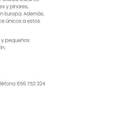
es y pinares,
 en Europa. Además,
e únicos a estos
s y pequeños
ín.
eléfono 656 752 324