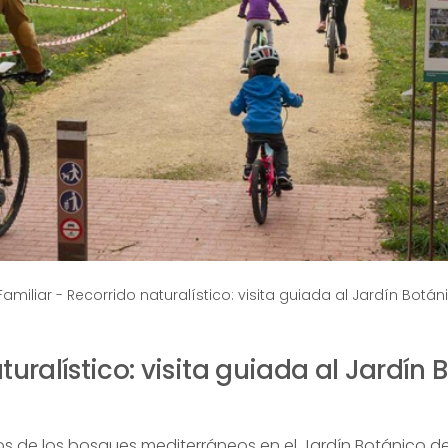
Familiar
-
Recorrido naturalístico: visita guiada al Jardín Botán
turalístico: visita guiada al Jardín
os de los bosques mediterráneos en el Jardín Botánico de