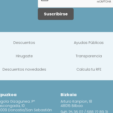
Suscribirse
Descuentos
Ayudas Públicas
Hirugazte
Transparencia
Descuentos novedades
Calcula tu RFE
ipuzkoa
Bizkaia
gola Gizagunea. Pº
Arturo Kanpion, 18
ascongada, 10
48015 Bilbao
009 Donostia/San Sebastián
945 25 36 02
/
688 72 89 31