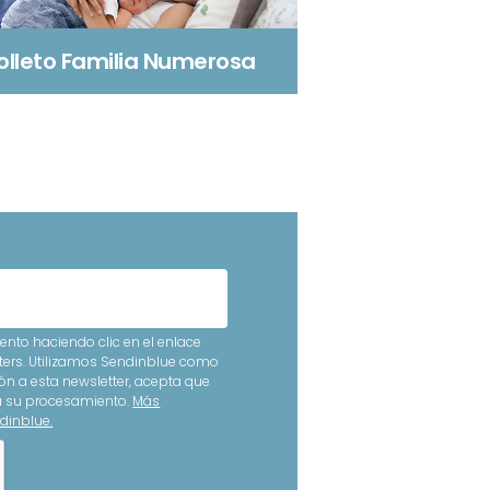
olleto Familia Numerosa
nto haciendo clic en el enlace
ters. Utilizamos Sendinblue como
ón a esta newsletter, acepta que
ra su procesamiento.
Más
dinblue.