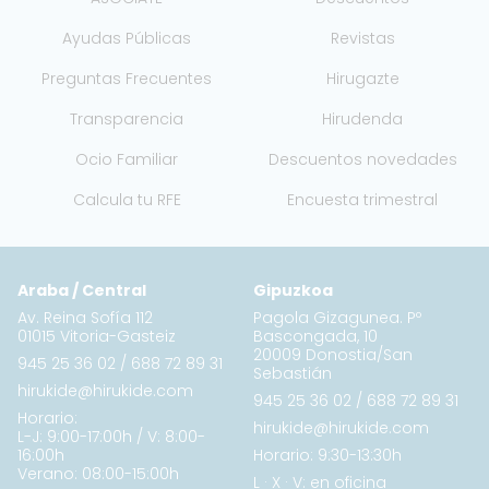
Ayudas Públicas
Revistas
Preguntas Frecuentes
Hirugazte
Transparencia
Hirudenda
Ocio Familiar
Descuentos novedades
Calcula tu RFE
Encuesta trimestral
Araba / Central
Gipuzkoa
Av. Reina Sofía 112
Pagola Gizagunea. Pº
01015 Vitoria-Gasteiz
Bascongada, 10
20009 Donostia/San
945 25 36 02
/
688 72 89 31
Sebastián
hirukide@hirukide.com
945 25 36 02
/
688 72 89 31
Horario:
hirukide@hirukide.com
L-J: 9:00-17:00h / V: 8:00-
16:00h
Horario: 9:30-13:30h
Verano: 08:00-15:00h
L · X · V: en oficina