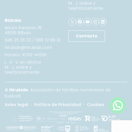
M · J: online y
telefónicamente
X
Facebook
YouTube
Instagram
LinkedIn
Bizkaia
Arturo Kanpion, 18
48015 Bilbao
Contacto
945 25 36 02
/
688 72 89 31
hirukide@hirukide.com
Horario: 10:00-14:00h
L · X · V: en oficina
M · J: online y
telefónicamente
© Hirukide.
Asociación de familias numerosas de
Euskadi
Aviso legal
Política de Privacidad
Cookies