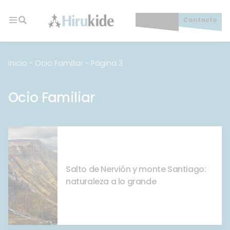
Skip
to
Socios/as
Contacto
content
Hirukide
Inicio
-
Ocio Familiar
-
Página 3
Ocio Familiar
Salto de Nervión y monte Santiago:
naturaleza a lo grande