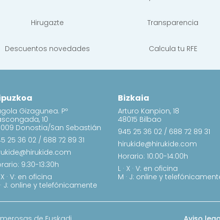
Hirugazte
Transparencia
Descuentos novedades
Calcula tu RFE
ipuzkoa
Bizkaia
gola Gizagunea. Pº
Arturo Kanpion, 18
ascongada, 10
48015 Bilbao
009 Donostia/San Sebastián
945 25 36 02
/
688 72 89 31
5 25 36 02
/
688 72 89 31
hirukide@hirukide.com
rukide@hirukide.com
Horario: 10:00-14:00h
rario: 9:30-13:30h
L · X · V: en oficina
· X · V: en oficina
M · J: online y telefónicament
· J: online y telefónicamente
umerosas de Euskadi
Aviso lega