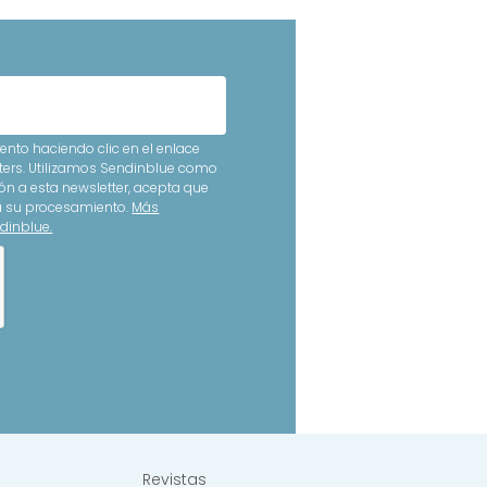
nto haciendo clic en el enlace
ters. Utilizamos Sendinblue como
ón a esta newsletter, acepta que
ra su procesamiento.
Más
dinblue.
Revistas