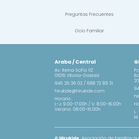
Preguntas Frecuentes
Ocio Familiar
Araba / Central
G
Av. Reina Sofía 112
Pa
01015 Vitoria-Gasteiz
B
20
945 25 36 02
/
688 72 89 31
94
hirukide@hirukide.com
hi
Horario:
L-J: 9:00-17:00h / V: 8:00-16:00h
Ho
Verano: 08:00-15:00h
L 
M 
© Hirukide.
Asociación de familias n