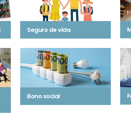
M
6
Seguro de vida
F
Bono social