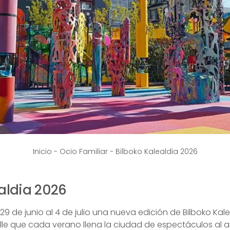
Inicio
-
Ocio Familiar
-
Bilboko Kalealdia 2026
aldia 2026
29 de junio al 4 de julio una nueva edición de Bilboko Kalea
lle que cada verano llena la ciudad de espectáculos al ai