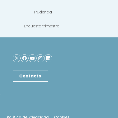
Hirudenda
Encuesta trimestral
X
Facebook
YouTube
Instagram
LinkedIn
Contacto
e
l
Política de Privacidad
Cookies