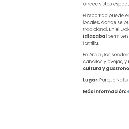
ofrece vistas espect
El recorrido puede 
locales, donde se pu
tradicional. En el Goie
Idiazabal
permiten 
familia.
En Aralar, los sende
caballos y ovejas, 
cultura y gastron
Lugar:
Parque Natur
Más información: