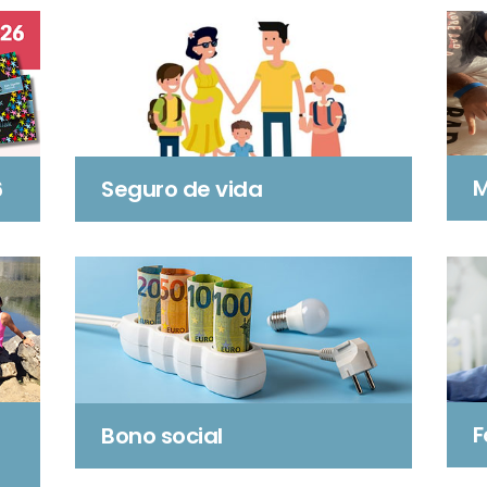
M
6
Seguro de vida
F
Bono social