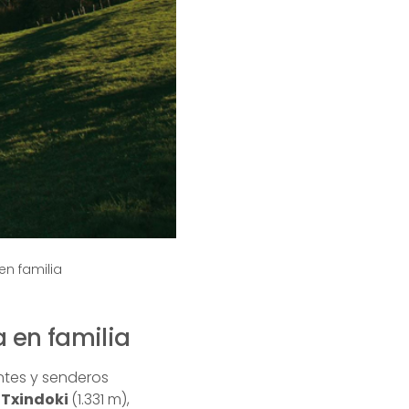
en familia
a en familia
ntes y senderos
l
Txindoki
(1.331 m),