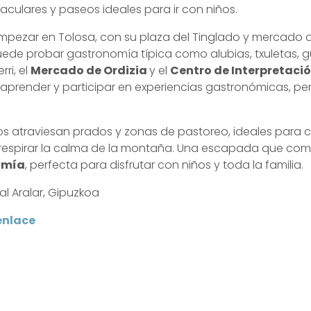
aculares y paseos ideales para ir con niños.
empezar en Tolosa, con su plaza del Tinglado y mercado
ede probar gastronomía típica como alubias, txuletas, gu
rri, el
Mercado de Ordizia
y el
Centro de Interpretaci
aprender y participar en experiencias gastronómicas, pe
ros atraviesan prados y zonas de pastoreo, ideales para 
y respirar la calma de la montaña. Una escapada que co
omía
, perfecta para disfrutar con niños y toda la familia.
al Aralar, Gipuzkoa
enlace