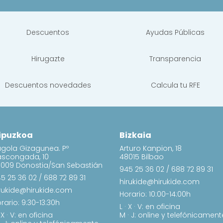
Descuentos
Ayudas Públicas
Hirugazte
Transparencia
Descuentos novedades
Calcula tu RFE
ipuzkoa
Bizkaia
gola Gizagunea. Pº
Arturo Kanpion, 18
ascongada, 10
48015 Bilbao
009 Donostia/San Sebastián
945 25 36 02
/
688 72 89 31
5 25 36 02
/
688 72 89 31
hirukide@hirukide.com
rukide@hirukide.com
Horario: 10:00-14:00h
rario: 9:30-13:30h
L · X · V: en oficina
· X · V: en oficina
M · J: online y telefónicament