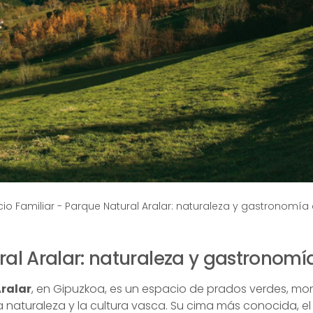
io Familiar
-
Parque Natural Aralar: naturaleza y gastronomía 
al Aralar: naturaleza y gastronomí
ralar
, en Gipuzkoa, es un espacio de prados verdes, mo
a naturaleza y la cultura vasca. Su cima más conocida, e