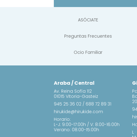
ASÓCIATE
Preguntas Frecuentes
Ocio Familiar
Araba / Central
G
Av. Reina Sofía 112
Pa
01015 Vitoria-Gasteiz
B
20
945 25 36 02
/
688 72 89 31
94
hirukide@hirukide.com
hi
Horario:
L-J: 9:00-17:00h / V: 8:00-16:00h
Ho
Verano: 08:00-15:00h
L 