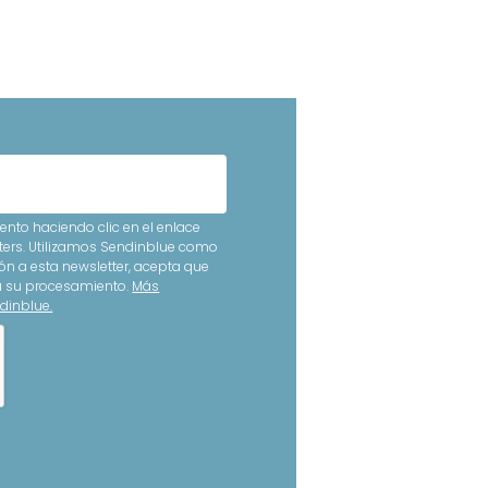
nto haciendo clic en el enlace
ters. Utilizamos Sendinblue como
ón a esta newsletter, acepta que
ra su procesamiento.
Más
dinblue.