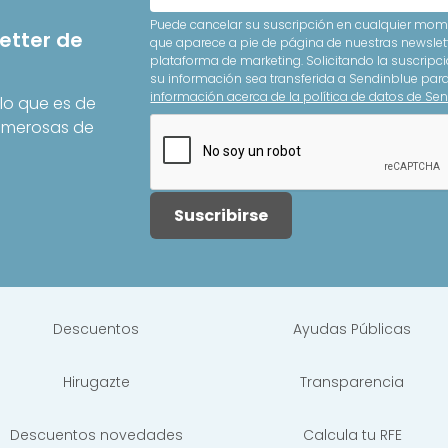
Puede cancelar su suscripción en cualquier mome
etter de
que aparece a pie de página de nuestras newslet
plataforma de marketing. Solicitando la suscripci
su información sea transferida a Sendinblue pa
información acerca de la política de datos de Sen
lo que es de
Numerosas de
Suscribirse
Descuentos
Ayudas Públicas
Hirugazte
Transparencia
Descuentos novedades
Calcula tu RFE