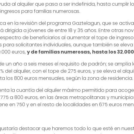
yuda al alquiler que pasa a ser indefinida, hasta cumplir l
ingresos para familias numerosas.
a en la revisión del programa Gaztelagun, que se activa
 dirigida a jóvenes de entre 18 y 35 años. Entre otras no
espectro de beneficiarios al aumentar el tope de ingreso
 para solicitantes individuales, aunque también se eleva 
0.000 euros,
y de familias numerosas, hasta los 32.000
e un año a seis meses el requisito de padrón; se amplía
0 % del alquiler, con el tope de 275 euros, y se eleva el alq
a los 800 euros mensuales, según la zona de residencia.
enta la cuantía del alquiler máximo permitido para acoge
e 775 a 800 euros, en las áreas metropolitanas y municipi
ene en 750 y en el resto de localidades en 675 euros men
 gustaría destacar que haremos todo lo que esté en nue