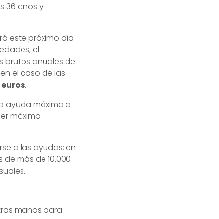
os 36 años y
rá este próximo día
vedades, el
s brutos anuales de
en el caso de las
 euros
.
 la ayuda máxima a
uiler máximo
rse a las ayudas: en
os de más de 10.000
suales.
stras manos para