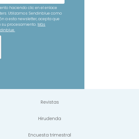
nto haciendo clic en el enlace
ters. Utilizamos Sendinblue como
ón a esta newsletter, acepta que
ra su procesamiento.
Más
dinblue.
Revistas
Hirudenda
Encuesta trimestral