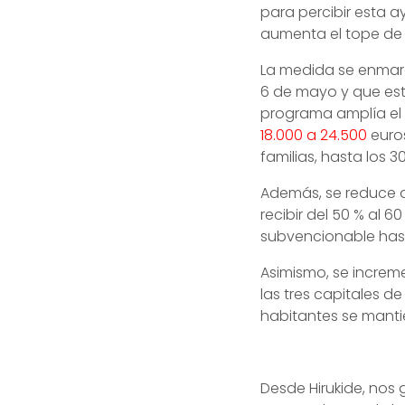
para percibir esta a
aumenta el tope de 
La medida se enmarc
6 de mayo y que está
programa amplía el 
18.000 a 24.500
euros
familias, hasta los 3
Además, se reduce d
recibir del 50 % al 6
subvencionable hast
Asimismo, se increm
las tres capitales d
habitantes se manti
Desde Hirukide, nos