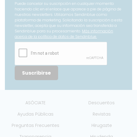
Puede cancelar su suscripción en cualquier momento
haciendo clic en el enlace que aparece a pie de página de
nuestras newsletters. Utilizamos Sendinblue como
plataforma de marketing. Solicitando la suscripción a esta
newsletter, acepta que su información sea transferida a
Sendinblue para su procesamiento.
Más información
acerca de la política de datos de Sendinblue.
Suscribirse
ASÓCIATE
Descuentos
Ayudas Públicas
Revistas
Preguntas Frecuentes
Hirugazte
Transparencia
Hirudenda