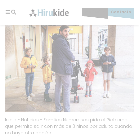
Skip
to
Socios/as
Contacto
content
Hirukide
Inicio
-
Noticias
-
Familias Numerosas pide al Gobierno
que permita salir con más de 3 niños por adulto cuando
no haya otra opción