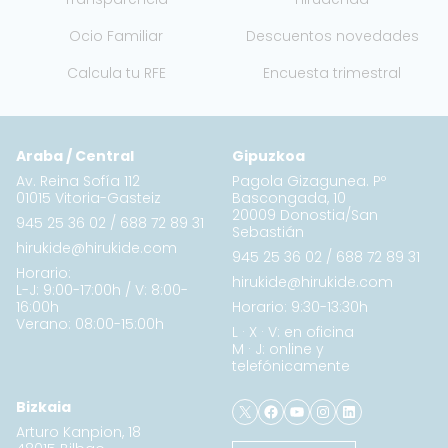
Ocio Familiar
Descuentos novedades
Calcula tu RFE
Encuesta trimestral
Araba / Central
Gipuzkoa
Av. Reina Sofía 112
Pagola Gizagunea. Pº
01015 Vitoria-Gasteiz
Bascongada, 10
20009 Donostia/San
945 25 36 02
/
688 72 89 31
Sebastián
hirukide@hirukide.com
945 25 36 02
/
688 72 89 31
Horario:
hirukide@hirukide.com
L-J: 9:00-17:00h / V: 8:00-
16:00h
Horario: 9:30-13:30h
Verano: 08:00-15:00h
L · X · V: en oficina
M · J: online y
telefónicamente
X
Facebook
YouTube
Instagram
LinkedIn
Bizkaia
Arturo Kanpion, 18