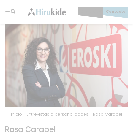
Skip
to
Socios/as
Contacto
content
Hirukide
Inicio
-
Entrevistas a personalidades
-
Rosa Carabel
Rosa Carabel