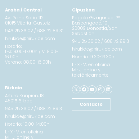
Araba / Central
Gipuzkoa
Av. Reina Sofía 112
Pagola Gizagunea. Pº
01015 Vitoria-Gasteiz
Bascongada, 10
20009 Donostia/San
945 25 36 02
/
688 72 89 31
Sebastián
hirukide@hirukide.com
945 25 36 02
/
688 72 89 31
Horario:
hirukide@hirukide.com
L-J: 9:00-17:00h / V: 8:00-
16:00h
Horario: 9:30-13:30h
Verano: 08:00-15:00h
L · X · V: en oficina
M · J: online y
telefónicamente
X
Facebook
YouTube
Instagram
LinkedIn
Bizkaia
Arturo Kanpion, 18
48015 Bilbao
Contacto
945 25 36 02
/
688 72 89 31
hirukide@hirukide.com
Horario: 10:00-14:00h
L · X · V: en oficina
M · J: online y