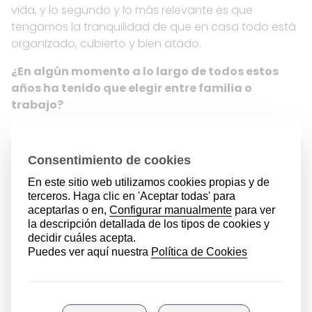
vida, y lo segundo y lo más relevante es que
tengamos la tranquilidad de que en casa todo está
organizado, cubierto y bien atado.
¿En algún momento a lo largo de todos estos
años ha tenido que elegir entre familia o
trabajo?
No he tenido nunca que elegir en el sentido de
renunciar a una de ellas para priorizar la otra. Es
cierto que el devenir de la vida es incierto y en
ocasiones he tenido que dedicar más tiempo del
normal a una u otra cosa, pero siempre he
compaginado ambas facetas de mi vida tratando
de no descuidar ninguna.
¿Y ahora, cómo se hace para ser madre de
familia numerosa y dirigir una de las empresas
de distribución más importantes del Estado,
con miles de trabajadores?