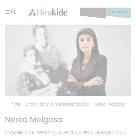
Skip
to
Socios/as
Contacto
content
Hirukide
Inicio
-
Entrevistas a personalidades
-
Nerea Melgosa
Nerea Melgosa
Consejera de Bienestar, Juventud y Reto Demográfico y