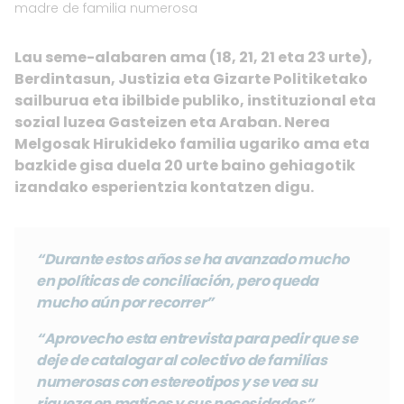
madre de familia numerosa
Lau seme-alabaren ama (18, 21, 21 eta 23 urte),
Berdintasun, Justizia eta Gizarte Politiketako
sailburua eta ibilbide publiko, instituzional eta
sozial luzea Gasteizen eta Araban. Nerea
Melgosak Hirukideko familia ugariko ama eta
bazkide gisa duela 20 urte baino gehiagotik
izandako esperientzia kontatzen digu.
“
Durante estos años se ha avanzado mucho
en políticas de conciliación, pero queda
mucho aún por recorrer
”
“
Aprovecho esta entrevista para pedir que se
deje de catalogar al colectivo de familia
s
numerosa
s
con estereotipos
y se vea su
riqueza en matices y sus necesidades
”