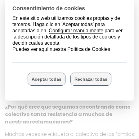
Y como madre, ¿cree que se valora justamente
la aportación que estamos haciendo las
familias con hijos e hijas a nuestra sociedad y a
Euskadi en concreto?
Las instituciones públicas vascas estamos inmersas
en cinco ideas para el desarrollo social de nuestro
país: invertir en la infancia; favorecer la igualdad de
oportunidades y de movilidad social; facilitar
procesos de emancipación y transición a la edad
adulta; apoyar a las familias con hijas e hijos, y
propiciar el acceso de las mujeres al empleo
remunerado y de calidad.
¿Por qué cree que seguimos encontrando como
colectivo tanta resistencia a muchas de
nuestras reclamaciones?
Muchas veces se etiqueta al colectivo de las familias