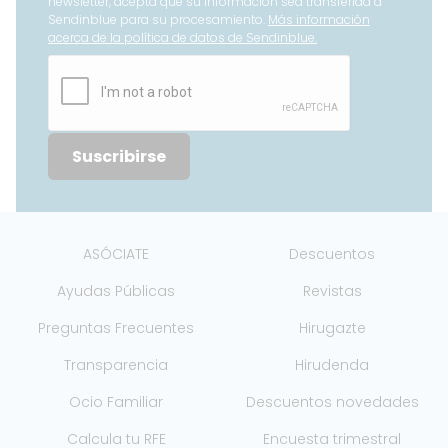
newsletter, acepta que su información sea transferida a
Sendinblue para su procesamiento.
Más información
acerca de la política de datos de Sendinblue.
Suscribirse
ASÓCIATE
Descuentos
Ayudas Públicas
Revistas
Preguntas Frecuentes
Hirugazte
Transparencia
Hirudenda
Ocio Familiar
Descuentos novedades
Calcula tu RFE
Encuesta trimestral