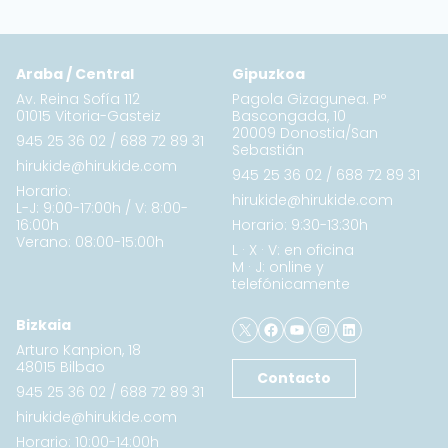
Araba / Central
Gipuzkoa
Av. Reina Sofía 112
Pagola Gizagunea. Pº
01015 Vitoria-Gasteiz
Bascongada, 10
20009 Donostia/San
945 25 36 02
/
688 72 89 31
Sebastián
hirukide@hirukide.com
945 25 36 02
/
688 72 89 31
Horario:
hirukide@hirukide.com
L-J: 9:00-17:00h / V: 8:00-
16:00h
Horario: 9:30-13:30h
Verano: 08:00-15:00h
L · X · V: en oficina
M · J: online y
telefónicamente
X
Facebook
YouTube
Instagram
LinkedIn
Bizkaia
Arturo Kanpion, 18
48015 Bilbao
Contacto
945 25 36 02
/
688 72 89 31
hirukide@hirukide.com
Horario: 10:00-14:00h