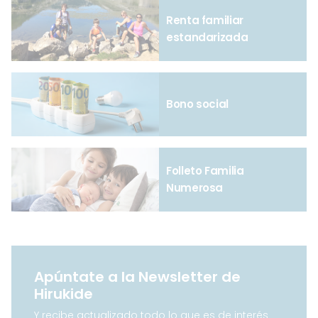
Renta familiar
estandarizada
Bono social
Folleto Familia
Numerosa
Apúntate a la Newsletter de
Hirukide
Y recibe actualizado todo lo que es de interés