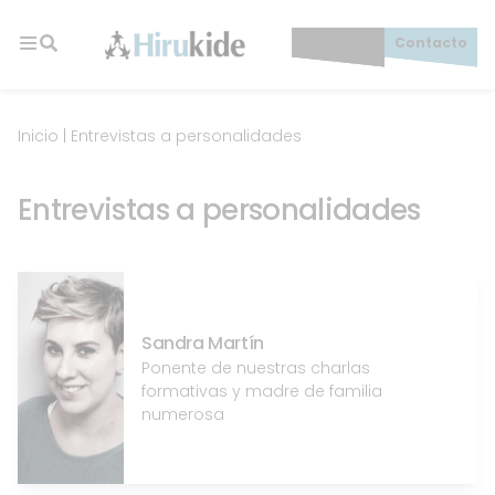
Skip
to
Socios/as
Contacto
content
Hirukide
Inicio
|
Entrevistas a personalidades
Entrevistas a personalidades
Sandra Martín
Ponente de nuestras charlas
formativas y madre de familia
numerosa