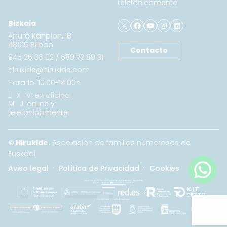
telefónicamente
X
Facebook
YouTube
Instagram
LinkedIn
Bizkaia
Arturo Kanpion, 18
48015 Bilbao
Contacto
945 25 36 02
/
688 72 89 31
hirukide@hirukide.com
Horario: 10:00-14:00h
L · X · V: en oficina
M · J: online y
telefónicamente
© Hirukide.
Asociación de familias numerosas de
Euskadi
Aviso legal
Política de Privacidad
Cookies