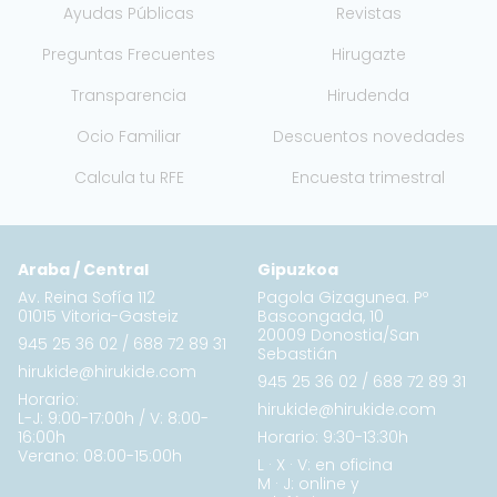
Ayudas Públicas
Revistas
Preguntas Frecuentes
Hirugazte
Transparencia
Hirudenda
Ocio Familiar
Descuentos novedades
Calcula tu RFE
Encuesta trimestral
Araba / Central
Gipuzkoa
Av. Reina Sofía 112
Pagola Gizagunea. Pº
01015 Vitoria-Gasteiz
Bascongada, 10
20009 Donostia/San
945 25 36 02
/
688 72 89 31
Sebastián
hirukide@hirukide.com
945 25 36 02
/
688 72 89 31
Horario:
hirukide@hirukide.com
L-J: 9:00-17:00h / V: 8:00-
16:00h
Horario: 9:30-13:30h
Verano: 08:00-15:00h
L · X · V: en oficina
M · J: online y