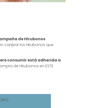
campaña de Hirubonos
en canjear los Hirubonos que
iere consumir está adherida a
y compra de Hirubonos en
ESTE
CIPIO