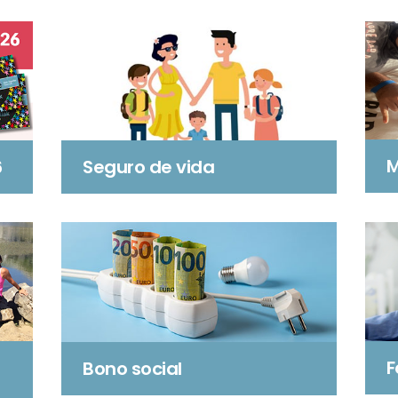
M
6
Seguro de vida
F
Bono social