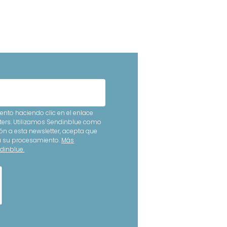
nto haciendo clic en el enlace
ters. Utilizamos Sendinblue como
ón a esta newsletter, acepta que
ra su procesamiento.
Más
dinblue.