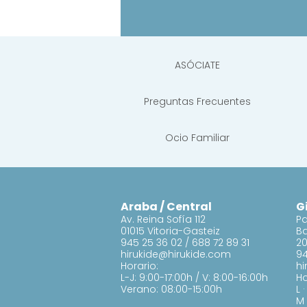
ASÓCIATE
Preguntas Frecuentes
Ocio Familiar
Araba / Central
G
Av. Reina Sofía 112
Pa
01015 Vitoria-Gasteiz
B
945 25 36 02
/
688 72 89 31
20
hirukide@hirukide.com
94
Horario:
hi
L-J: 9:00-17:00h / V: 8:00-16:00h
Ho
Verano: 08:00-15:00h
L 
M 