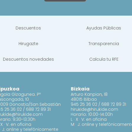
Descuentos
Ayudas Públicas
Hirugazte
Transparencia
Descuentos novedades
Calcula tu RFE
ipuzkoa
Bizkaia
gola Gizagunea. Pº
Arturo Kanpion, 18
ascongada, 10
48015 Bilbao
009 Donostia/San Sebastián
945 25 36 02
/
688 72 89 31
5 25 36 02
/
688 72 89 31
hirukide@hirukide.com
rukide@hirukide.com
Horario: 10:00-14:00h
rario: 9:30-13:30h
L · X · V: en oficina
· X · V: en oficina
M · J: online y telefónicament
· J: online y telefónicamente