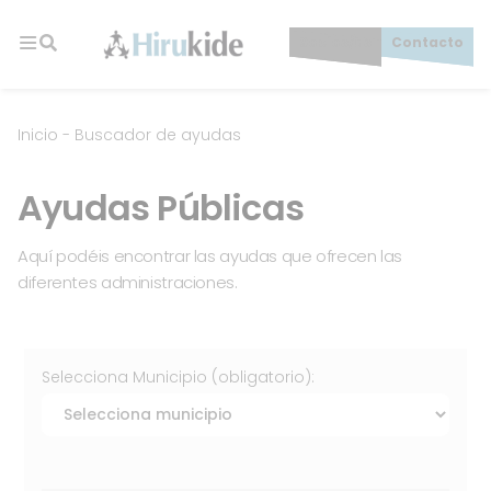
Skip
to
Socios/as
Contacto
content
Hirukide
Inicio
-
Buscador de ayudas
Ayudas Públicas
Aquí podéis encontrar las ayudas que ofrecen las
diferentes administraciones.
Selecciona Municipio (obligatorio):