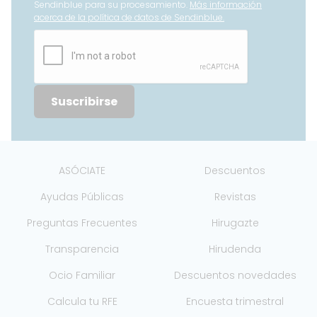
Sendinblue para su procesamiento.
Más información
acerca de la política de datos de Sendinblue.
Suscribirse
ASÓCIATE
Descuentos
Ayudas Públicas
Revistas
Preguntas Frecuentes
Hirugazte
Transparencia
Hirudenda
Ocio Familiar
Descuentos novedades
Calcula tu RFE
Encuesta trimestral