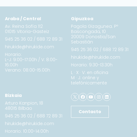
Araba / Central
Gipuzkoa
Av. Reina Sofía 112
Pagola Gizagunea. Pº
01015 Vitoria-Gasteiz
Bascongada, 10
20009 Donostia/San
945 25 36 02
/
688 72 89 31
Sebastián
hirukide@hirukide.com
945 25 36 02
/
688 72 89 31
Horario:
hirukide@hirukide.com
L-J: 9:00-17:00h / V: 8:00-
16:00h
Horario: 9:30-13:30h
Verano: 08:00-15:00h
L · X · V: en oficina
M · J: online y
telefónicamente
X
Facebook
YouTube
Instagram
LinkedIn
Bizkaia
Arturo Kanpion, 18
48015 Bilbao
Contacto
945 25 36 02
/
688 72 89 31
hirukide@hirukide.com
Horario: 10:00-14:00h