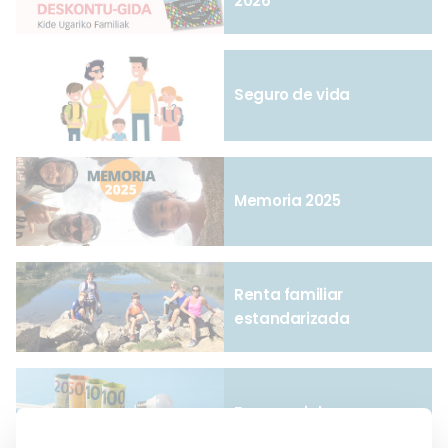
2026
Seguro de vida
Memoria 2025
Renta familiar
estandarizada
Bono social