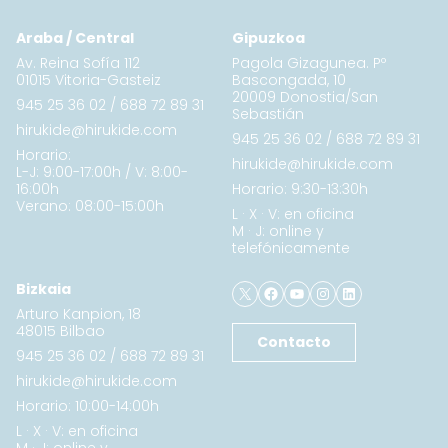
Araba / Central
Gipuzkoa
Av. Reina Sofía 112
Pagola Gizagunea. Pº
01015 Vitoria-Gasteiz
Bascongada, 10
20009 Donostia/San
945 25 36 02
/
688 72 89 31
Sebastián
hirukide@hirukide.com
945 25 36 02
/
688 72 89 31
Horario:
hirukide@hirukide.com
L-J: 9:00-17:00h / V: 8:00-
16:00h
Horario: 9:30-13:30h
Verano: 08:00-15:00h
L · X · V: en oficina
M · J: online y
telefónicamente
X
Facebook
YouTube
Instagram
LinkedIn
Bizkaia
Arturo Kanpion, 18
48015 Bilbao
Contacto
945 25 36 02
/
688 72 89 31
hirukide@hirukide.com
Horario: 10:00-14:00h
L · X · V: en oficina
M · J: online y