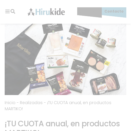
Skip
to
Socios/as
Contacto
content
Hirukide
Inicio
-
Realizadas
-
¡TU CUOTA anual, en productos
MARTIKO!
¡TU CUOTA anual, en productos