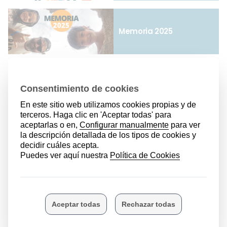
Memoria 2025
Renta familiar
estandarizada
Bono social
Folleto Familia
Numerosa