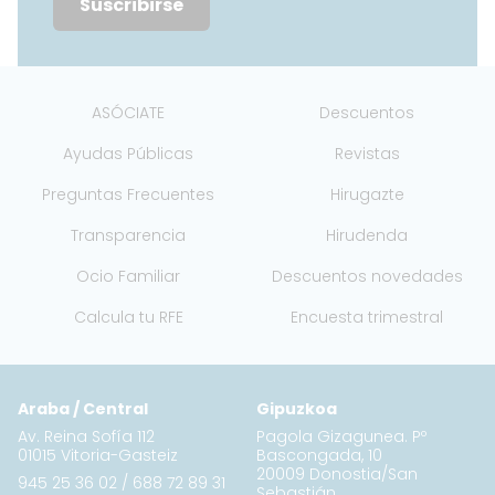
Suscribirse
ASÓCIATE
Descuentos
Ayudas Públicas
Revistas
Preguntas Frecuentes
Hirugazte
Transparencia
Hirudenda
Ocio Familiar
Descuentos novedades
Calcula tu RFE
Encuesta trimestral
Araba / Central
Gipuzkoa
Av. Reina Sofía 112
Pagola Gizagunea. Pº
01015 Vitoria-Gasteiz
Bascongada, 10
20009 Donostia/San
945 25 36 02
/
688 72 89 31
Sebastián