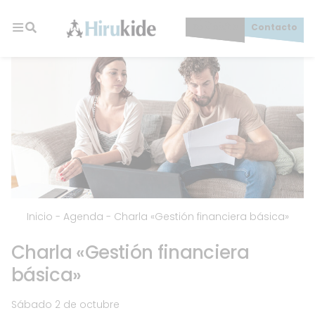
Skip
to
Socios/as
Contacto
content
Hirukide
Inicio
-
Agenda
-
Charla «Gestión financiera básica»
Charla «Gestión financiera
básica»
Sábado 2 de octubre