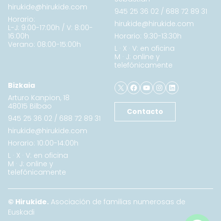
hirukide@hirukide.com
945 25 36 02
/
688 72 89 31
Horario:
hirukide@hirukide.com
L-J: 9:00-17:00h / V: 8:00-
16:00h
Horario: 9:30-13:30h
Verano: 08:00-15:00h
L · X · V: en oficina
M · J: online y
telefónicamente
X
Facebook
YouTube
Instagram
LinkedIn
Bizkaia
Arturo Kanpion, 18
48015 Bilbao
Contacto
945 25 36 02
/
688 72 89 31
hirukide@hirukide.com
Horario: 10:00-14:00h
L · X · V: en oficina
M · J: online y
telefónicamente
© Hirukide.
Asociación de familias numerosas de
Euskadi