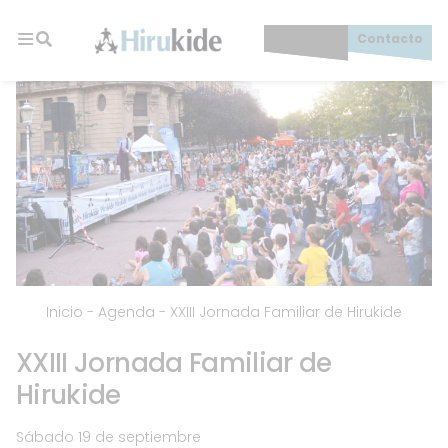
Skip
to
Socios/as
Contacto
content
Hirukide
Inicio
-
Agenda
-
XXIII Jornada Familiar de Hirukide
XXIII Jornada Familiar de
Hirukide
Sábado 19 de septiembre