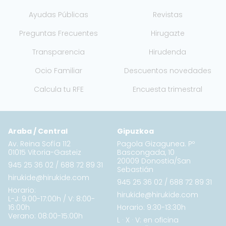
Ayudas Públicas
Revistas
Preguntas Frecuentes
Hirugazte
Transparencia
Hirudenda
Ocio Familiar
Descuentos novedades
Calcula tu RFE
Encuesta trimestral
Araba / Central
Gipuzkoa
Av. Reina Sofía 112
Pagola Gizagunea. Pº
01015 Vitoria-Gasteiz
Bascongada, 10
20009 Donostia/San
945 25 36 02
/
688 72 89 31
Sebastián
hirukide@hirukide.com
945 25 36 02
/
688 72 89 31
Horario:
hirukide@hirukide.com
L-J: 9:00-17:00h / V: 8:00-
16:00h
Horario: 9:30-13:30h
Verano: 08:00-15:00h
L · X · V: en oficina