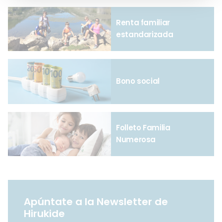
Renta familiar
estandarizada
Bono social
Folleto Familia
Numerosa
Apúntate a la Newsletter de
Hirukide