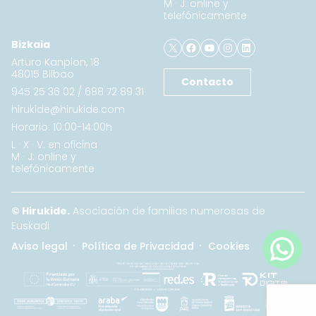
M · J: online y
telefónicamente
X
Facebook
YouTube
Instagram
LinkedIn
Bizkaia
Arturo Kanpion, 18
48015 Bilbao
Contacto
945 25 36 02
/
688 72 89 31
hirukide@hirukide.com
Horario: 10:00-14:00h
L · X · V: en oficina
M · J: online y
telefónicamente
© Hirukide.
Asociación de familias numerosas de
Euskadi
Aviso legal
Política de Privacidad
Cookies