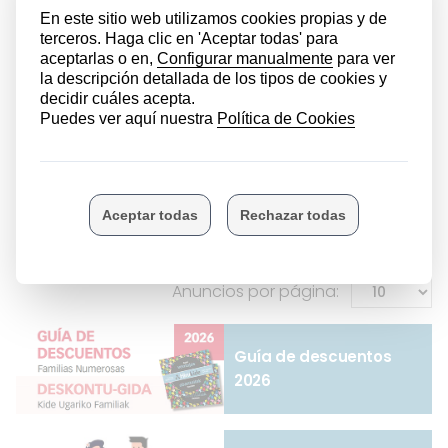
SE VENDE frigorífico congelador BALAY de
Hirukide
Medidas: 60 x 60 x 160 cm.
03/05/2024
Vistas totales: 40
Precio: 200,00 €
Página 2 de 2
«
1
2
Anuncios por página:
Guía de descuentos
2026