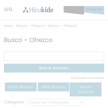
Skip
to
Socios/as
Contacto
content
Hirukide
Inicio
-
Busco – Ofrezco
-
Busco – Ofrezco
Busco – Ofrezco
Buscar:
Búsqueda avanzada
Poner anuncio
Editar anuncio
Buscar
anuncios
Categoría:
Todas las Categorías