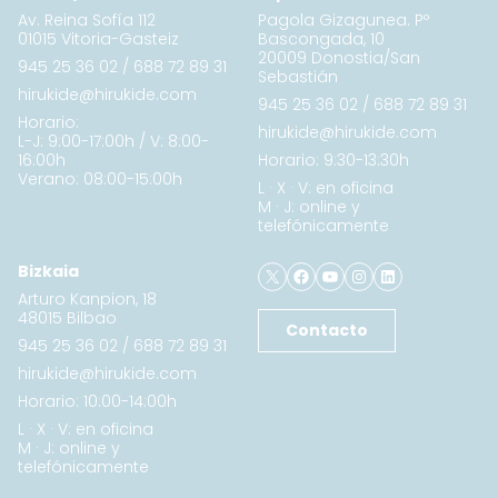
Av. Reina Sofía 112
Pagola Gizagunea. Pº
01015 Vitoria-Gasteiz
Bascongada, 10
20009 Donostia/San
945 25 36 02
/
688 72 89 31
Sebastián
hirukide@hirukide.com
945 25 36 02
/
688 72 89 31
Horario:
hirukide@hirukide.com
L-J: 9:00-17:00h / V: 8:00-
16:00h
Horario: 9:30-13:30h
Verano: 08:00-15:00h
L · X · V: en oficina
M · J: online y
telefónicamente
X
Facebook
YouTube
Instagram
LinkedIn
Bizkaia
Arturo Kanpion, 18
48015 Bilbao
Contacto
945 25 36 02
/
688 72 89 31
hirukide@hirukide.com
Horario: 10:00-14:00h
L · X · V: en oficina
M · J: online y
telefónicamente