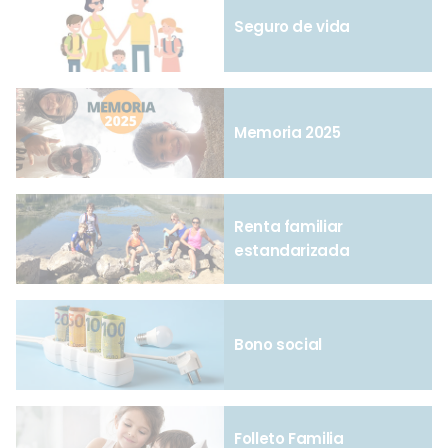
Seguro de vida
Memoria 2025
Renta familiar
estandarizada
Bono social
Folleto Familia